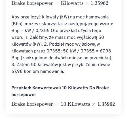
Brake horsepower
=
Kilowatts
×
1.35962
Aby przeliczyć kilowaty (kW) na moc hamowania 
(Bhp), możesz skorzystać z następującego wzoru: 
Bhp = kW / 0,7355 Oto przykład użycia tego 
wzoru: 1. Załóżmy, że masz moc wyjściową 50 
kilowatów (kW). 2. Podziel moc wyjściową w 
kilowatach przez 0,7355: 50 kW / 0,7355 = 67,98 
Bhp (zaokrąglone do dwóch miejsc po przecinku). 
3. Zatem 50 kilowatów jest w przybliżeniu równe 
67,98 koniom hamowania.
Przykład: Konwertować 10 Kilowatts Do Brake
horsepower
Brake horsepower
=
10 Kilowatts
×
1.35962
=
13.5962
Brak