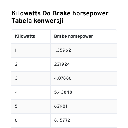
Kilowatts Do Brake horsepower
Tabela konwersji
Kilowatts
Brake horsepower
1
1.35962
2
2.71924
3
4.07886
4
5.43848
5
6.7981
6
8.15772