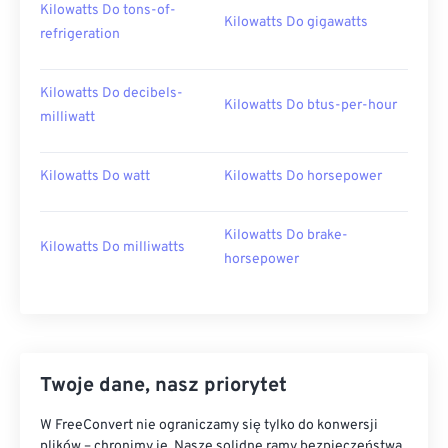
Kilowatts Do tons-of-
Kilowatts Do gigawatts
refrigeration
Kilowatts Do decibels-
Kilowatts Do btus-per-hour
milliwatt
Kilowatts Do watt
Kilowatts Do horsepower
Kilowatts Do brake-
Kilowatts Do milliwatts
horsepower
Twoje dane, nasz priorytet
W FreeConvert nie ograniczamy się tylko do konwersji
plików – chronimy je. Nasze solidne ramy bezpieczeństwa