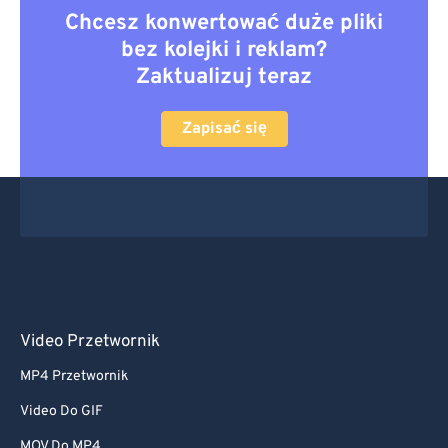
Chcesz konwertować duże pliki
bez kolejki i reklam?
Zaktualizuj teraz
Zapisać się
Video Przetwornik
MP4 Przetwornik
Video Do GIF
MOV Do MP4