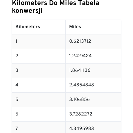
Kilometers Do Miles Tabela
konwersji
Kilometers
Miles
1
0.6213712
2
1.2427424
3
1.8641136
4
2.4854848
5
3.106856
6
3.7282272
7
4.3495983