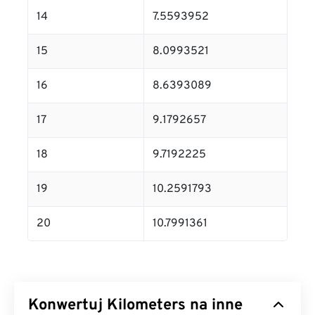
14
7.5593952
15
8.0993521
16
8.6393089
17
9.1792657
18
9.7192225
19
10.2591793
20
10.7991361
Konwertuj Kilometers na inne