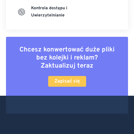
Kontrola dostępu i
Uwierzytelnianie
Chcesz konwertować duże pliki
bez kolejki i reklam?
Zaktualizuj teraz
Zapisać się