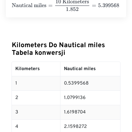
Nautical miles
=
10 Kilometers
1.852
=
5.399568
Nautical 
Kilometers Do Nautical miles
Tabela konwersji
Kilometers
Nautical miles
1
0.5399568
2
1.0799136
3
1.6198704
4
2.1598272