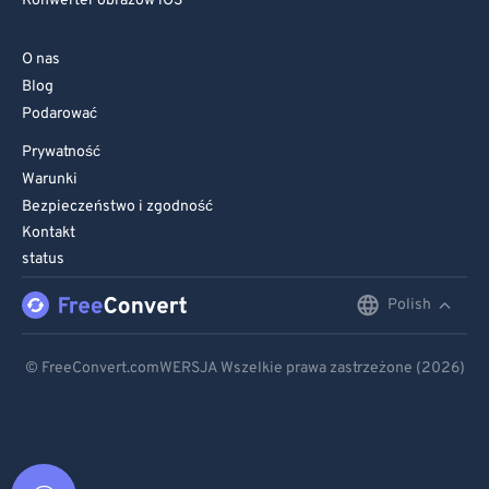
Konwerter obrazów iOS
O nas
Blog
Podarować
Prywatność
Warunki
Bezpieczeństwo i zgodność
Kontakt
status
Polish
English
Deutsch
© FreeConvert.comWERSJA Wszelkie prawa zastrzeżone (2026)
Español
Français
Português