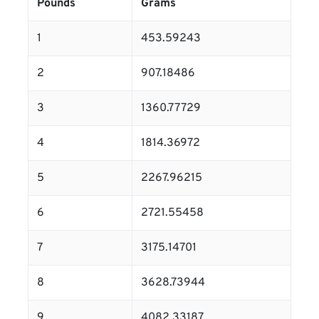
Pounds
Grams
1
453.59243
2
907.18486
3
1360.77729
4
1814.36972
5
2267.96215
6
2721.55458
7
3175.14701
8
3628.73944
9
4082.33187