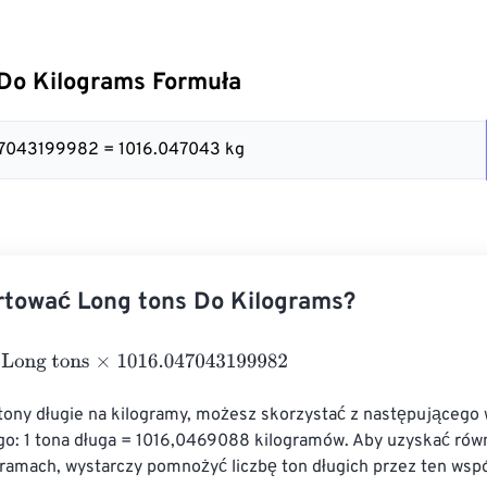
Do Kilograms Formuła
047043199982 = 1016.047043 kg
rtować Long tons Do Kilograms?
g tons
×
1016.047043199982
 tony długie na kilogramy, możesz skorzystać z następującego
go: 1 tona długa = 1016,0469088 kilogramów. Aby uzyskać ró
gramach, wystarczy pomnożyć liczbę ton długich przez ten wspó