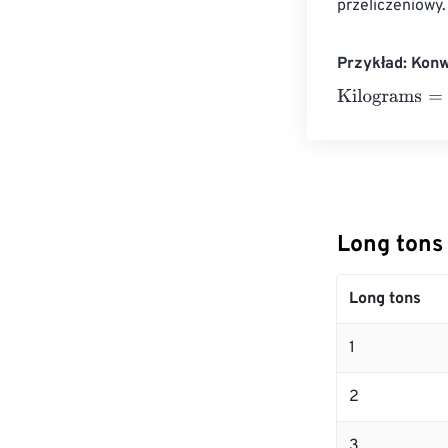
przeliczeniowy.
Przykład: Kon
Kilograms
=
10 
Long tons
Long tons
1
2
3