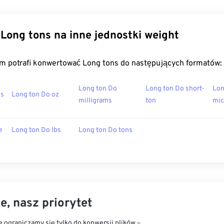
Long tons na inne jednostki weight
m potrafi konwertować Long tons do następujących formatów:
Long ton Do
Long ton Do short-
Lon
ms
Long ton Do oz
milligrams
ton
mic
e
Long ton Do lbs
Long ton Do tons
e, nasz priorytet
 ograniczamy się tylko do konwersji plików –