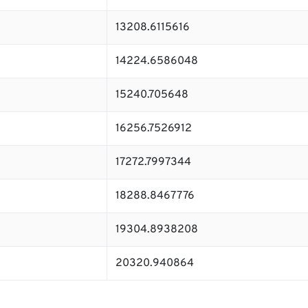
13208.6115616
14224.6586048
15240.705648
16256.7526912
17272.7997344
18288.8467776
19304.8938208
20320.940864