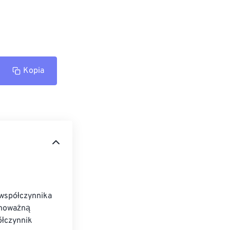
Kopia
 współczynnika 
wnoważną 
łczynnik 