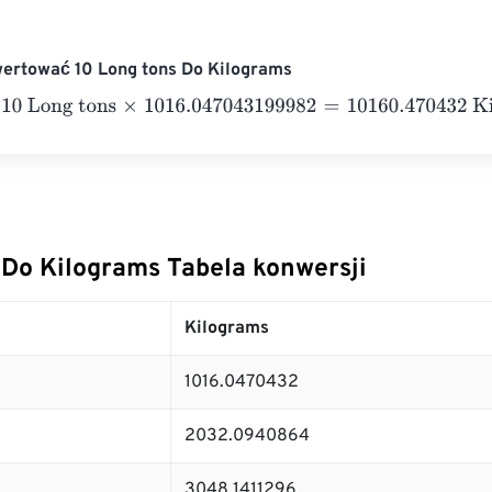
wertować 10 Long tons Do Kilograms
Long tons
×
1016.047043199982
=
10160.470432
Kilograms
 Do Kilograms Tabela konwersji
Kilograms
1016.0470432
2032.0940864
3048.1411296