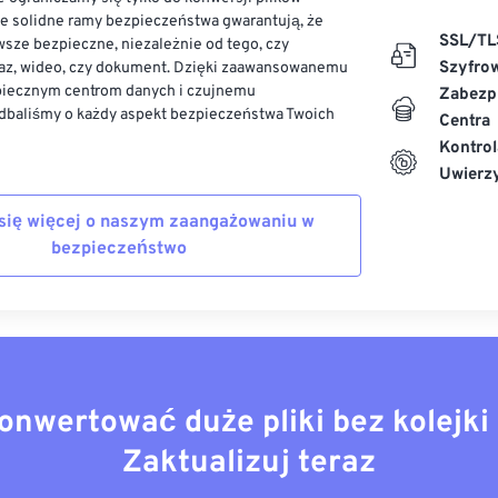
ze solidne ramy bezpieczeństwa gwarantują, że
SSL/TL
sze bezpieczne, niezależnie od tego, czy
Szyfro
az, wideo, czy dokument. Dzięki zaawansowanemu
piecznym centrom danych i czujnemu
Zabezp
dbaliśmy o każdy aspekt bezpieczeństwa Twoich
Centra
Kontrol
Uwierzy
się więcej o naszym zaangażowaniu w
bezpieczeństwo
onwertować duże pliki bez kolejki 
Zaktualizuj teraz