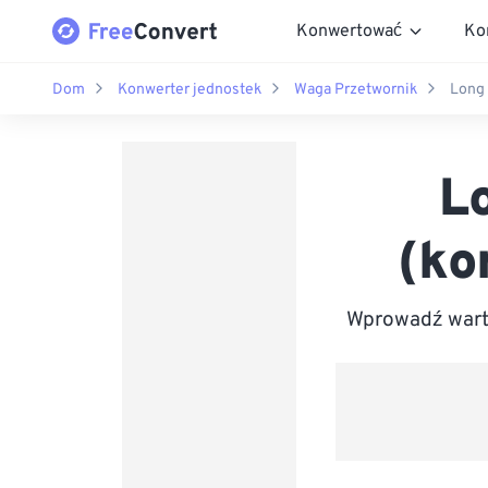
Konwertować
Ko
Dom
Konwerter jednostek
Waga Przetwornik
Long 
L
(ko
Wprowadź warto