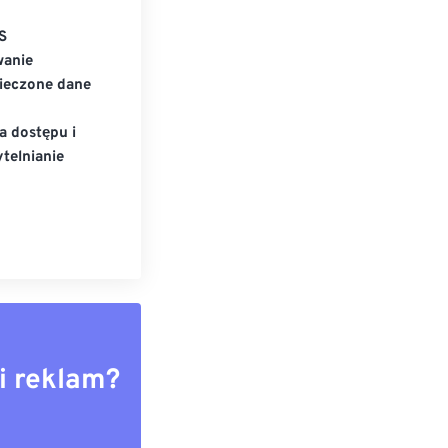
S
wanie
ieczone dane
a dostępu i
telnianie
i reklam?