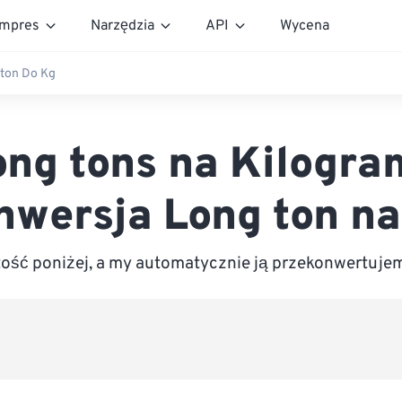
mpres
Narzędzia
API
Wycena
ton Do Kg
ong tons na Kilogra
nwersja Long ton na
ść poniżej, a my automatycznie ją przekonwertuje