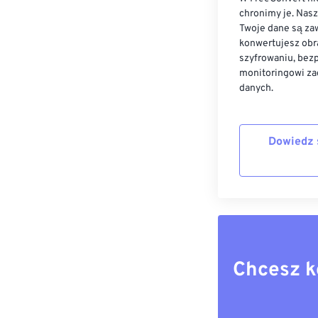
chronimy je. Nas
Twoje dane są zaw
konwertujesz obr
szyfrowaniu, bez
monitoringowi za
danych.
Dowiedz 
Chcesz k