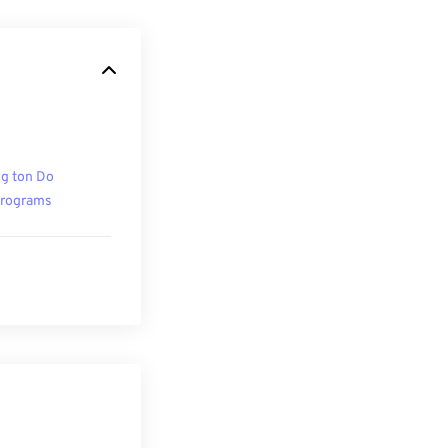
g ton Do
rograms