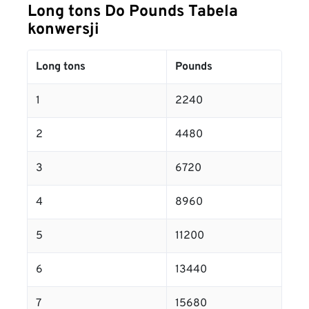
Long tons Do Pounds Tabela
konwersji
Long tons
Pounds
1
2240
2
4480
3
6720
4
8960
5
11200
6
13440
7
15680