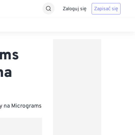
Zaloguj się
Zapisać się
ams
na
y na Micrograms