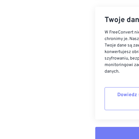
Twoje dan
W FreeConvert nie
chronimy je. Nas
Twoje dane są zaw
konwertujesz obr
szyfrowaniu, bez
monitoringowi za
danych.
Dowiedz 