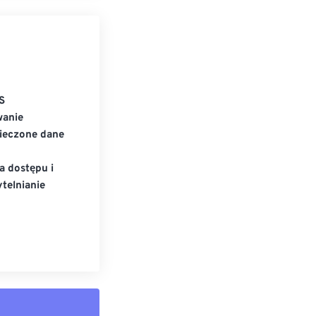
S
wanie
ieczone dane
a dostępu i
telnianie