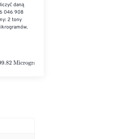
liczyć daną 
16 046 908 
my: 2 tony 
ikrogramów. 
grams