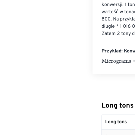
konwersji: 1 to
wartość w tona
800. Na przykła
długie * 1 016
Zatem 2 tony d
Przykład: Kon
Micrograms
=
10
Long tons
Long tons