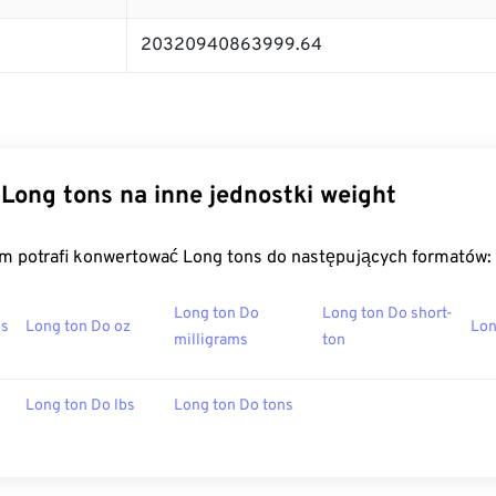
20320940863999.64
Long tons na inne jednostki weight
m potrafi konwertować Long tons do następujących formatów:
Long ton Do
Long ton Do short-
ms
Long ton Do oz
Lon
milligrams
ton
Long ton Do lbs
Long ton Do tons