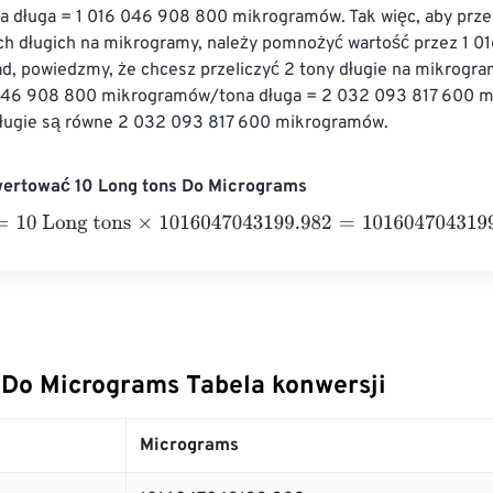
na długa = 1 016 046 908 800 mikrogramów. Tak więc, aby prze
ch długich na mikrogramy, należy pomnożyć wartość przez 1 0
d, powiedzmy, że chcesz przeliczyć 2 tony długie na mikrogra
 046 908 800 mikrogramów/tona długa = 2 032 093 817 600 m
ługie są równe 2 032 093 817 600 mikrogramów.
wertować 10 Long tons Do Micrograms
 Long tons
×
1016047043199.982
=
10160470431999.82
Micro
 Do Micrograms Tabela konwersji
Micrograms