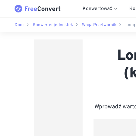
Konwertować
Ko
Dom
Konwerter jednostek
Waga Przetwornik
Long 
Lo
(
Wprowadź warto