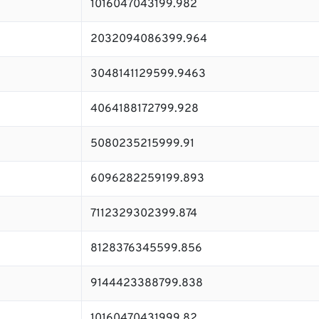
1016047043199.982
2032094086399.964
3048141129599.9463
4064188172799.928
5080235215999.91
6096282259199.893
7112329302399.874
8128376345599.856
9144423388799.838
10160470431999.82