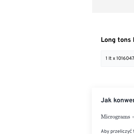
Long tons
1 lt x 10160
Jak konwe
Micrograms
=
Lo
Aby przeliczyć