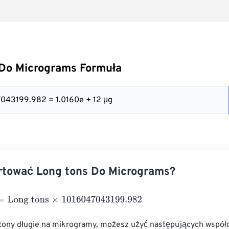
 Do Micrograms Formuła
47043199.982 = 1.0160e + 12 μg
rtować Long tons Do Micrograms?
ng tons
×
1016047043199.982
 tony długie na mikrogramy, możesz użyć następujących współ