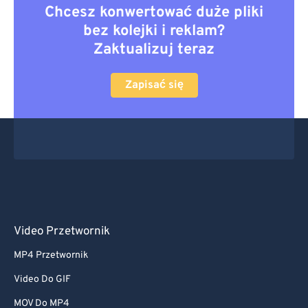
Chcesz konwertować duże pliki
bez kolejki i reklam?
Zaktualizuj teraz
Zapisać się
Video Przetwornik
MP4 Przetwornik
Video Do GIF
MOV Do MP4