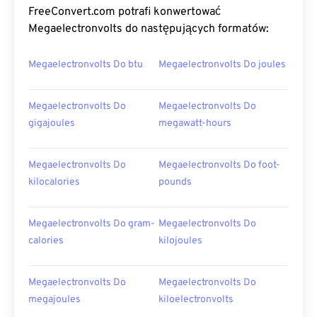
FreeConvert.com potrafi konwertować
Megaelectronvolts do następujących formatów:
Megaelectronvolts Do btu
Megaelectronvolts Do joules
Megaelectronvolts Do
Megaelectronvolts Do
gigajoules
megawatt-hours
Megaelectronvolts Do
Megaelectronvolts Do foot-
kilocalories
pounds
Megaelectronvolts Do gram-
Megaelectronvolts Do
calories
kilojoules
Megaelectronvolts Do
Megaelectronvolts Do
megajoules
kiloelectronvolts