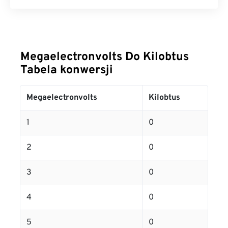
Megaelectronvolts Do Kilobtus
Tabela konwersji
Megaelectronvolts
Kilobtus
1
0
2
0
3
0
4
0
5
0