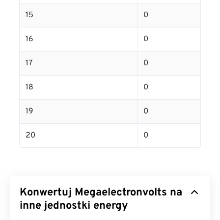
15
0
16
0
17
0
18
0
19
0
20
0
Konwertuj Megaelectronvolts na
inne jednostki energy