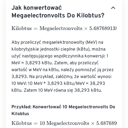
Jak konwertować
Megaelectronvolts Do Kilobtus?
Kilobtus
=
Megaelectronvolts
×
5.687689138743355
e
-
28
Aby przeliczyć megaelektronowolty (MeV) na 
kilobrytyjskie jednostki cieplne (kBtu), można 
użyć następującego współczynnika konwersji: 1 
MeV = 3,8293 kBtu. Zatem, aby przeliczyć 
wartość w MeV na kBtu, należy pomnożyć ją przez 
3,8293. Na przykład, załóżmy, że wartość wynosi 
10 MeV: 10 MeV * 3,8293 kBtu/MeV = 38,293 
kBtu. Zatem 10 MeV równa się 38,293 kBtu.
Przykład: Konwertować 10 Megaelectronvolts Do
Kilobtus
Kilobtus
=
10 Megaelectronvolts
×
5.687689138743355
e
-