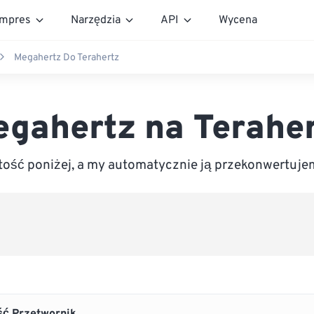
mpres
Narzędzia
API
Wycena
Megahertz Do Terahertz
gahertz na Terahe
ość poniżej, a my automatycznie ją przekonwertujem