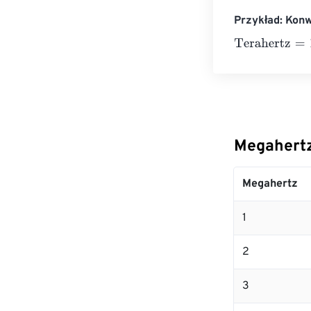
Przykład: Kon
Terahertz
=
10 
Megahertz
Megahertz
1
2
3