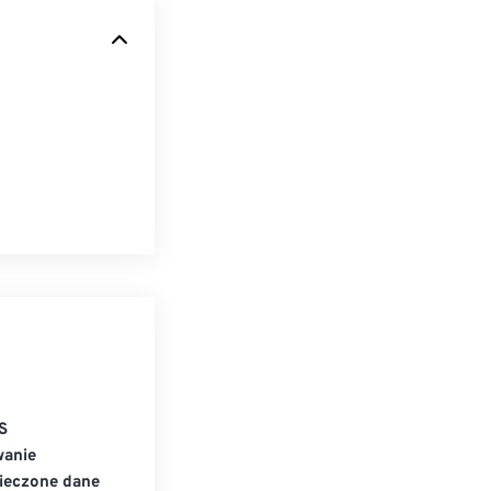
:
S
wanie
ieczone dane