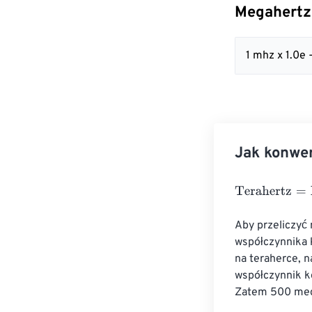
Megahertz
1 mhz x 1.0e 
Jak konwe
Terahertz
=
Meg
Aby przeliczyć
współczynnika 
na teraherce, n
współczynnik k
Zatem 500 meg