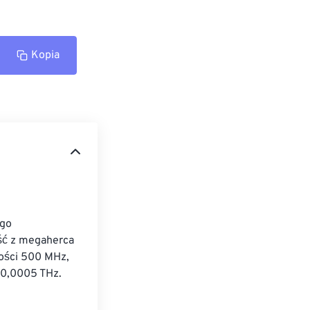
Kopia
go 
ść z megaherca 
wości 500 MHz, 
 0,0005 THz. 