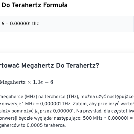
 Do Terahertz Formuła
- 6 = 0.000001 thz
rtować Megahertz Do Terahertz?
ahertz
×
1.0
e
-
6
 megaherce (MHz) na teraherce (THz), można użyć następujące
konwersji: 1 MHz = 0,000001 THz. Zatem, aby przeliczyć warto
ależy pomnożyć ją przez 0,000001. Na przykład, dla częstotli
onwersji będzie wyglądał następująco: 500 MHz * 0,000001 =
aherców to 0,0005 teraherca.