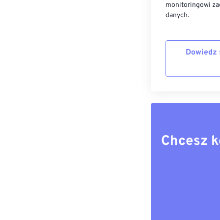
monitoringowi za
danych.
Dowiedz 
Chcesz k