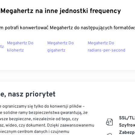
Megahertz na inne jednostki frequency
m potrafi konwertować Megahertz do następujących formatów
Megahertz Do
Megahertz Do
Megahertz Do
tz
kilohertz
gigahertz
radians-per-second
e, nasz priorytet
 ograniczamy się tylko do konwersji plików –
ze solidne ramy bezpieczeństwa gwarantują, że
SSL/TL
sze bezpieczne, niezależnie od tego, czy
Szyfro
az, wideo, czy dokument. Dzięki zaawansowanemu
piecznym centrom danych i czujnemu
Zabezp