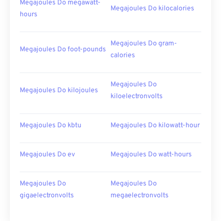
Megajoules Do megawatt-
Megajoules Do kilocalories
hours
Megajoules Do gram-
Megajoules Do foot-pounds
calories
Megajoules Do
Megajoules Do kilojoules
kiloelectronvolts
Megajoules Do kbtu
Megajoules Do kilowatt-hour
Megajoules Do ev
Megajoules Do watt-hours
Megajoules Do
Megajoules Do
gigaelectronvolts
megaelectronvolts