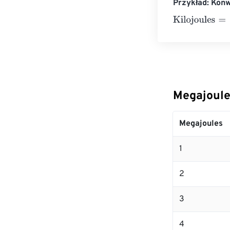
Przykład: Konw
Kilojoules
=
10 
Megajoule
Megajoules
1
2
3
4