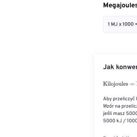
Megajoules
1 MJ x 1000 
Jak konwer
Kilojoules
=
Meg
Aby przeliczyć 
Wzór na przelic
jeśli masz 5000
5000 kJ / 1000