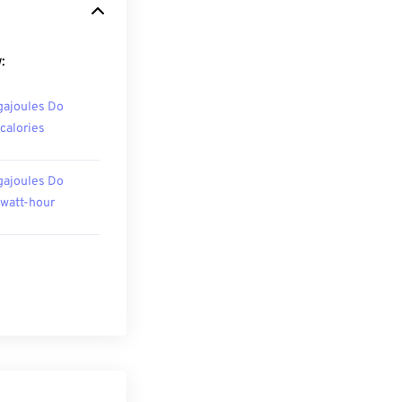
:
ajoules Do
ocalories
ajoules Do
owatt-hour