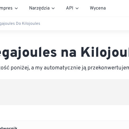
mpres
Narzędzia
API
Wycena
ajoules Do Kilojoules
gajoules na Kilojou
ść poniżej, a my automatycznie ją przekonwertujem