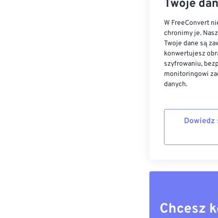
Twoje dan
W FreeConvert nie
chronimy je. Nas
Twoje dane są zaw
konwertujesz obr
szyfrowaniu, bez
monitoringowi za
danych.
Dowiedz 
Chcesz k