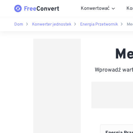
Konwertować
Ko
Dom
Konwerter jednostek
Energia Przetwornik
Meg
Me
Wprowadź warto