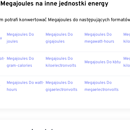
Megajoules na inne jednostki energy
m potrafi konwertować Megajoules do następujących formatów
Megajoules Do
Megajoules Do
Megajoules Do
Meg
tu
joules
gigajoules
megawatt-hours
kil
ot-
Megajoules Do
Megajoules Do
Meg
Megajoules Do kbtu
gram-calories
kiloelectronvolts
kil
Megajoules Do watt-
Megajoules Do
Megajoules Do
v
hours
gigaelectronvolts
megaelectronvolts