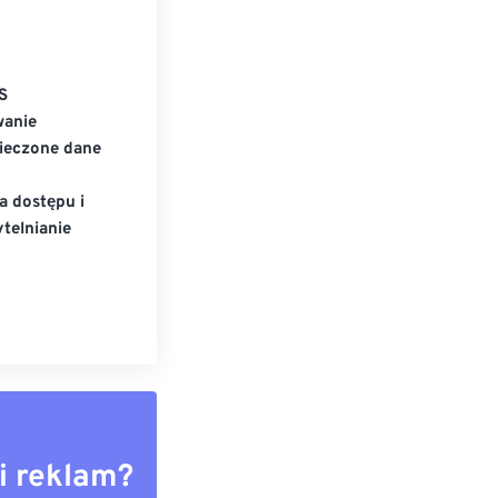
S
wanie
ieczone dane
a dostępu i
telnianie
i reklam?