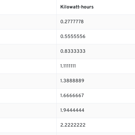
Kilowatt-hours
0.2777778
0.5555556
0.8333333
1.1111111
1.3888889
1.6666667
1.9444444
2.2222222