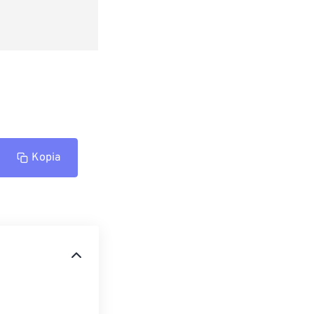
Kopia