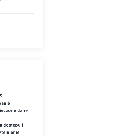
S
wanie
ieczone dane
a dostępu i
telnianie