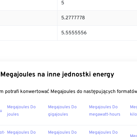
5
5.2777778
5.5555556
Megajoules na inne jednostki energy
m potrafi konwertować Megajoules do następujących formatów
Megajoules Do
Megajoules Do
Megajoules Do
Meg
tu
joules
gigajoules
megawatt-hours
kil
ot-
Megajoules Do
Megajoules Do
Megajoules Do
Meg