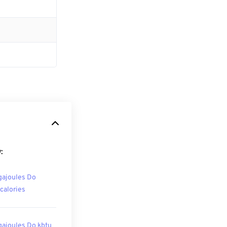
:
ajoules Do
ocalories
ajoules Do kbtu