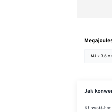
Megajoules
1 MJ ÷ 3.6 
Jak konwe
Kilowatt-hours