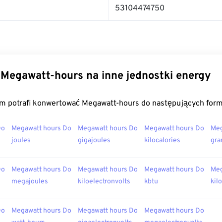
53104474750
Megawatt-hours na inne jednostki energy
m potrafi konwertować Megawatt-hours do następujących for
Do
Megawatt hours Do
Megawatt hours Do
Megawatt hours Do
Meg
joules
gigajoules
kilocalories
gra
Do
Megawatt hours Do
Megawatt hours Do
Megawatt hours Do
Meg
megajoules
kiloelectronvolts
kbtu
kil
Do
Megawatt hours Do
Megawatt hours Do
Megawatt hours Do