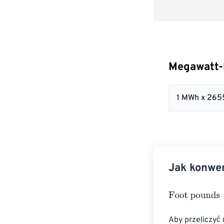
Megawatt-
1 MWh x 265
Jak konwe
Foot pounds
=
M
Aby przeliczyć