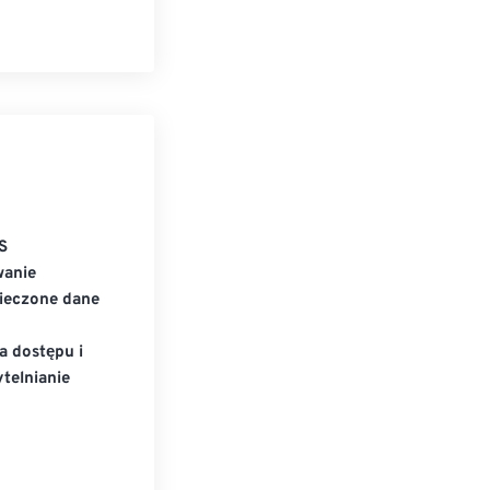
S
wanie
ieczone dane
a dostępu i
telnianie