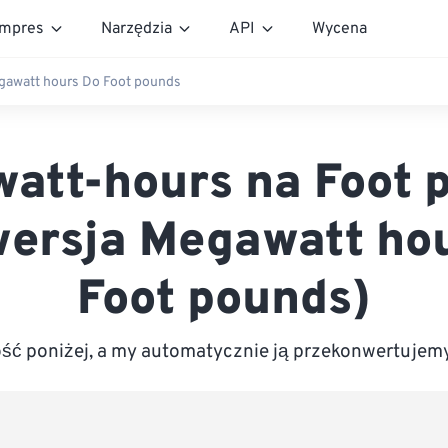
mpres
Narzędzia
API
Wycena
awatt hours Do Foot pounds
att-hours na Foot 
ersja Megawatt ho
Foot pounds)
ć poniżej, a my automatycznie ją przekonwertujem