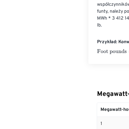
współczynników
funty, należy p
MWh * 3 412 14
lb.
Przykład: Kon
Foot pounds
=
1
Megawatt-
Megawatt-ho
1