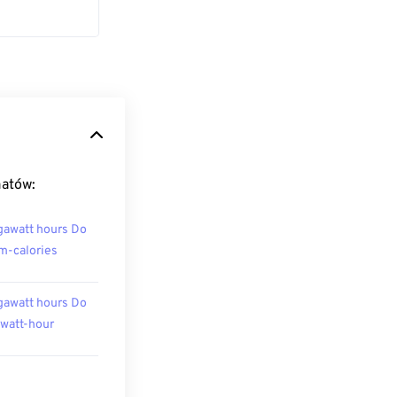
matów:
awatt hours Do
m-calories
awatt hours Do
owatt-hour