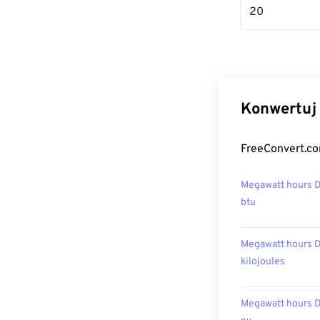
20
Konwertuj 
FreeConvert.co
Megawatt hours 
btu
Megawatt hours 
kilojoules
Megawatt hours 