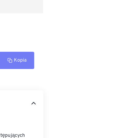
Kopia
stępujących 