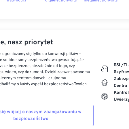
watt-hours
gigaelectronvolts
megaelectronvolts
e, nasz priorytet
 ograniczamy się tylko do konwersji plików –
ze solidne ramy bezpieczeństwa gwarantują, że
SSL/TL
sze bezpieczne, niezależnie od tego, czy
Szyfro
az, wideo, czy dokument. Dzięki zaawansowanemu
piecznym centrom danych i czujnemu
Zabezp
dbaliśmy o każdy aspekt bezpieczeństwa Twoich
Centra
Kontrol
Uwierzy
się więcej o naszym zaangażowaniu w
bezpieczeństwo