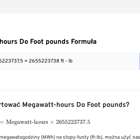
hours Do Foot pounds Formuła
5223737.5 = 2655223738 ft - lb
rtować Megawatt-hours Do Foot pounds?
egawatt-hours
×
2655223737.5
 megawatogodziny (MWh) na stopy-funty (ft-lb), można użyć na