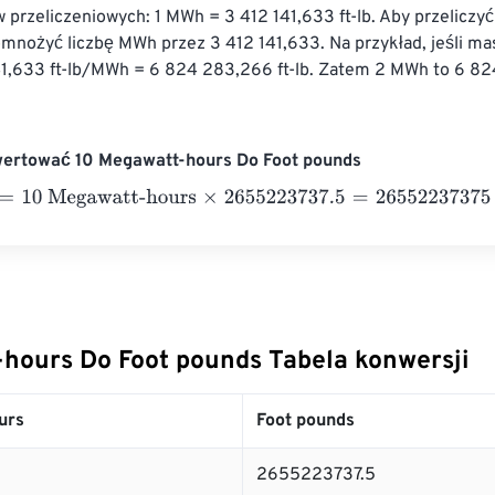
 przeliczeniowych: 1 MWh = 3 412 141,633 ft-lb. Aby przeliczy
omnożyć liczbę MWh przez 3 412 141,633. Na przykład, jeśli ma
1,633 ft-lb/MWh = 6 824 283,266 ft-lb. Zatem 2 MWh to 6 82
wertować 10 Megawatt-hours Do Foot pounds
0 Megawatt-hours
×
2655223737.5
=
26552237375
Foot pound
hours Do Foot pounds Tabela konwersji
urs
Foot pounds
2655223737.5