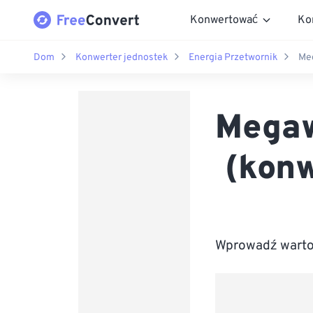
Konwertować
Ko
Dom
Konwerter jednostek
Energia Przetwornik
Meg
Megaw
(konw
Wprowadź wartoś