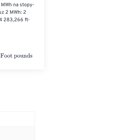
ć MWh na stopy-
sz 2 MWh: 2 
4 283,266 ft-
s