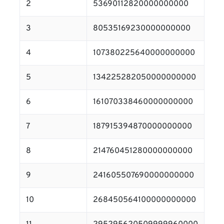
2
53690112820000000000
3
80535169230000000000
4
107380225640000000000
5
134225282050000000000
6
161070338460000000000
7
187915394870000000000
8
214760451280000000000
9
241605507690000000000
10
268450564100000000000