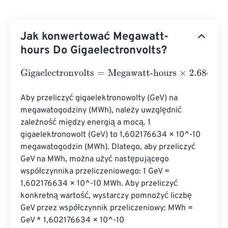
Jak konwertować Megawatt-
hours Do Gigaelectronvolts?
Gigaelectronvolts
=
Megawatt-hours
×
2.684505641
e
+
19
Aby przeliczyć gigaelektronowolty (GeV) na 
megawatogodziny (MWh), należy uwzględnić 
zależność między energią a mocą. 1 
gigaelektronowolt (GeV) to 1,602176634 × 10^-10 
megawatogodzin (MWh). Dlatego, aby przeliczyć 
GeV na MWh, można użyć następującego 
współczynnika przeliczeniowego: 1 GeV = 
1,602176634 × 10^-10 MWh. Aby przeliczyć 
konkretną wartość, wystarczy pomnożyć liczbę 
GeV przez współczynnik przeliczeniowy: MWh = 
GeV * 1,602176634 × 10^-10