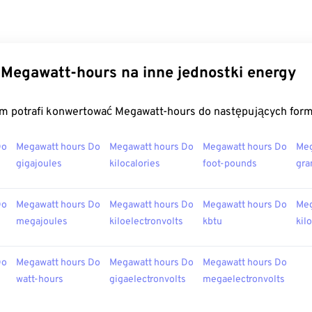
Megawatt-hours na inne jednostki energy
m potrafi konwertować Megawatt-hours do następujących for
Do
Megawatt hours Do
Megawatt hours Do
Megawatt hours Do
Meg
gigajoules
kilocalories
foot-pounds
gra
Do
Megawatt hours Do
Megawatt hours Do
Megawatt hours Do
Meg
megajoules
kiloelectronvolts
kbtu
kil
Do
Megawatt hours Do
Megawatt hours Do
Megawatt hours Do
watt-hours
gigaelectronvolts
megaelectronvolts