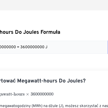
hours Do Joules Formuła
00000000 = 3600000000 J
rtować Megawatt-hours Do Joules?
tt-hours
×
3600000000
 megawatogodziny (MWh) na dżule (J), możesz skorzystać z na