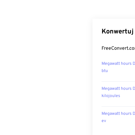
Konwertuj 
FreeConvert.co
Megawatt hours 
btu
Megawatt hours 
kilojoules
Megawatt hours 
ev