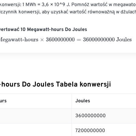
konwersji: 1 MWh = 3,6 × 10^9 J. Pomnóż wartość w megawato
łczynnik konwersji, aby uzyskać wartość równoważną w dżulac
wertować 10 Megawatt-hours Do Joules
awatt-hours
×
3600000000
=
36000000000
Joules
hours Do Joules Tabela konwersji
urs
Joules
3600000000
7200000000