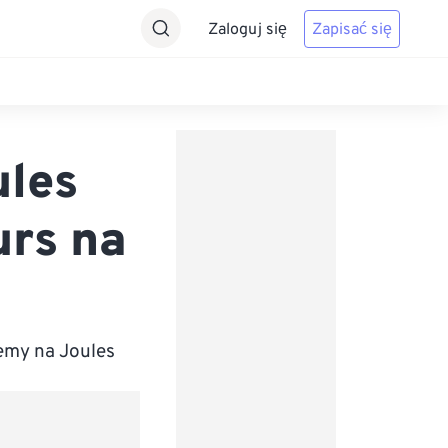
Zaloguj się
Zapisać się
ules
urs na
emy na Joules