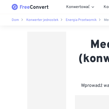
Konwertować
Ko
Dom
Konwerter jednostek
Energia Przetwornik
Meg
Meg
(konw
Wprowadź war