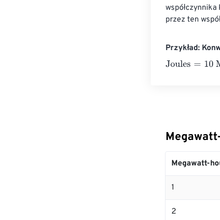
współczynnika 
przez ten wspó
Przykład: Kon
Joules
=
10 Meg
Megawatt-
Megawatt-ho
1
2