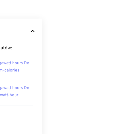
matów:
awatt hours Do
m-calories
awatt hours Do
owatt-hour