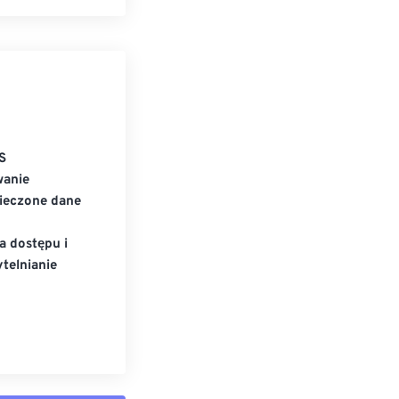
S
wanie
ieczone dane
a dostępu i
telnianie