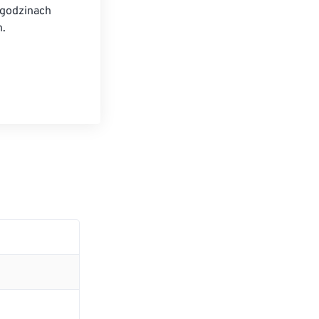
godzinach 
h.