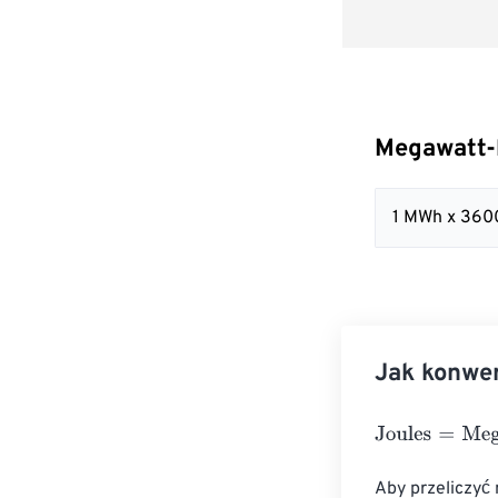
Megawatt-
1 MWh x 36
Jak konwe
Joules
=
Megawa
Aby przeliczyć