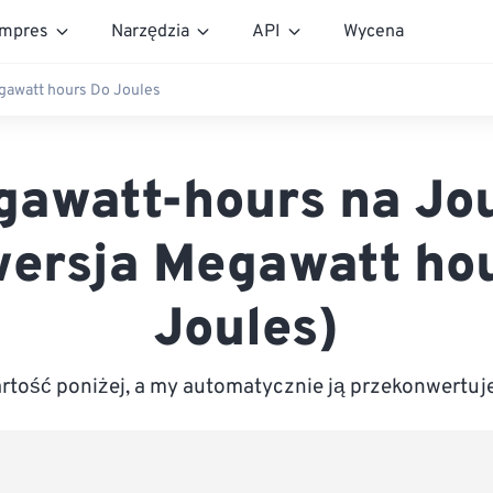
mpres
Narzędzia
API
Wycena
awatt hours Do Joules
awatt-hours na Jo
ersja Megawatt ho
Joules)
tość poniżej, a my automatycznie ją przekonwertuj