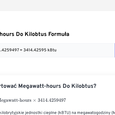
hours Do Kilobtus Formuła
4.4259497 = 3414.42595 kBtu
rtować Megawatt-hours Do Kilobtus?
watt-hours
×
3414.4259497
 kilobrytyjskie jednostki cieplne (kBTU) na megawatogodziny 