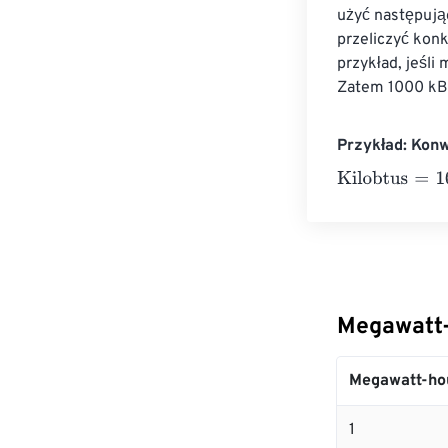
użyć następują
przeliczyć konk
przykład, jeś
Zatem 1000 kB
Przykład: Kon
Kilobtus
=
10 Me
Megawatt-
Megawatt-ho
1