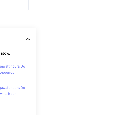
matów:
awatt hours Do
t-pounds
awatt hours Do
owatt-hour