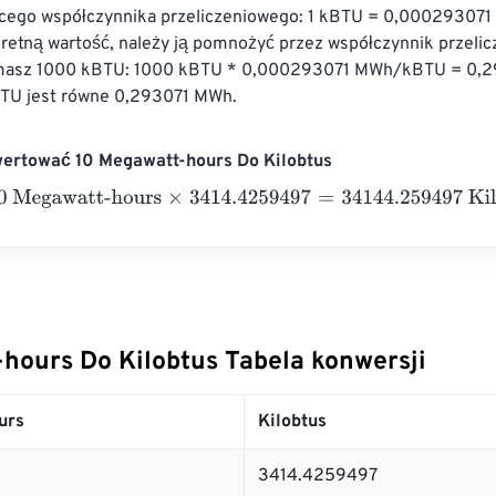
cego współczynnika przeliczeniowego: 1 kBTU = 0,000293071
retną wartość, należy ją pomnożyć przez współczynnik przelic
li masz 1000 kBTU: 1000 kBTU * 0,000293071 MWh/kBTU = 0,
TU jest równe 0,293071 MWh.
wertować 10 Megawatt-hours Do Kilobtus
gawatt-hours
×
3414.4259497
=
34144.259497
Kilobtus
hours Do Kilobtus Tabela konwersji
urs
Kilobtus
3414.4259497