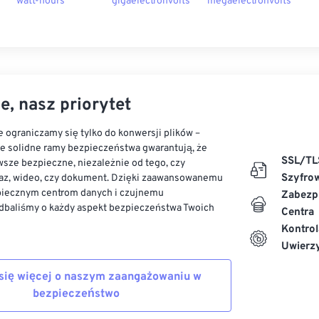
watt-hours
gigaelectronvolts
megaelectronvolts
e, nasz priorytet
 ograniczamy się tylko do konwersji plików –
ze solidne ramy bezpieczeństwa gwarantują, że
SSL/TL
sze bezpieczne, niezależnie od tego, czy
Szyfro
az, wideo, czy dokument. Dzięki zaawansowanemu
piecznym centrom danych i czujnemu
Zabezp
dbaliśmy o każdy aspekt bezpieczeństwa Twoich
Centra
Kontrol
Uwierzy
się więcej o naszym zaangażowaniu w
bezpieczeństwo