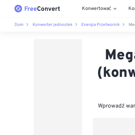
Konwertować
Ko
Dom
Konwerter jednostek
Energia Przetwornik
Meg
Mega
(konw
Wprowadź wart