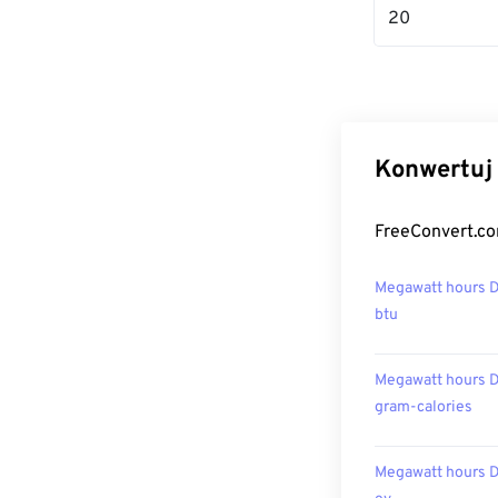
20
Konwertuj 
FreeConvert.co
Megawatt hours 
btu
Megawatt hours 
gram-calories
Megawatt hours 