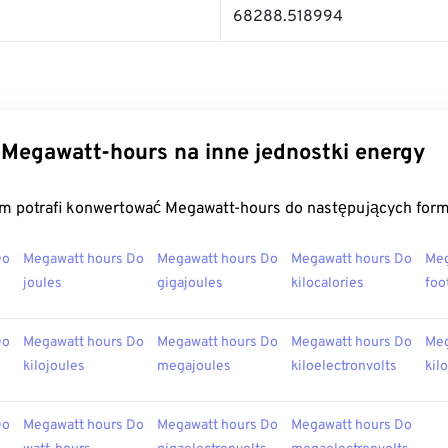
68288.518994
Megawatt-hours na inne jednostki energy
m potrafi konwertować Megawatt-hours do następujących for
Do
Megawatt hours Do
Megawatt hours Do
Megawatt hours Do
Meg
joules
gigajoules
kilocalories
foo
Do
Megawatt hours Do
Megawatt hours Do
Megawatt hours Do
Meg
kilojoules
megajoules
kiloelectronvolts
kil
Do
Megawatt hours Do
Megawatt hours Do
Megawatt hours Do