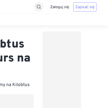
Zaloguj się
Zapisać się
obtus
urs na
my na Kilobtus