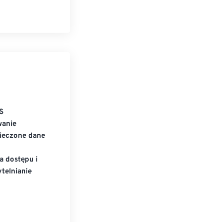
S
wanie
ieczone dane
a dostępu i
telnianie