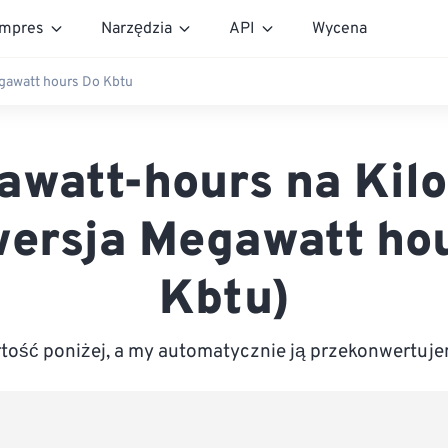
mpres
Narzędzia
API
Wycena
awatt hours Do Kbtu
watt-hours na Kil
ersja Megawatt ho
Kbtu)
ość poniżej, a my automatycznie ją przekonwertuje