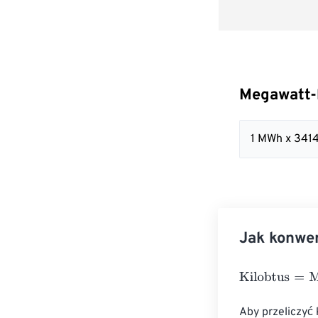
Megawatt-
1 MWh x 341
Jak konwe
Kilobtus
=
Mega
Aby przeliczyć