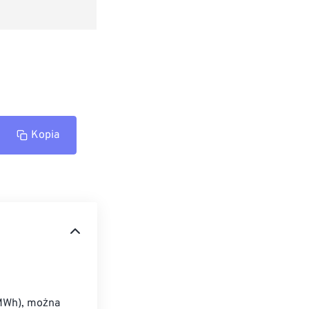
Kopia
(MWh), można 