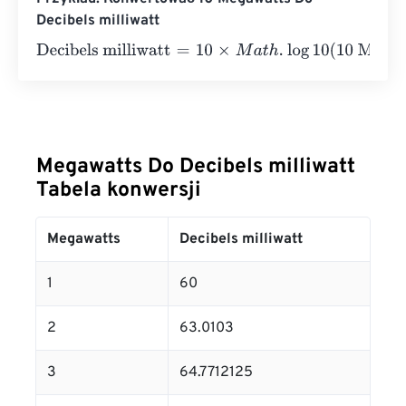
Decibels milliwatt
Decibels milliwatt
=
10
×
M
a
t
h
.
log
10
(
10 Megawatts
⋅
100000
Megawatts Do Decibels milliwatt
Tabela konwersji
Megawatts
Decibels milliwatt
1
60
2
63.0103
3
64.7712125