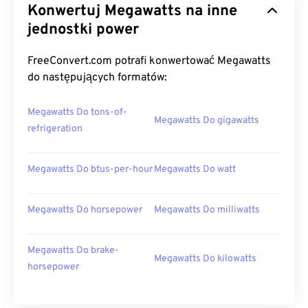
Konwertuj Megawatts na inne
jednostki power
FreeConvert.com potrafi konwertować Megawatts
do następujących formatów:
Megawatts Do tons-of-
Megawatts Do gigawatts
refrigeration
Megawatts Do btus-per-hour
Megawatts Do watt
Megawatts Do horsepower
Megawatts Do milliwatts
Megawatts Do brake-
Megawatts Do kilowatts
horsepower