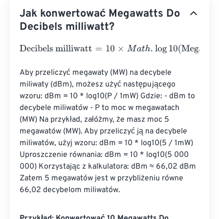
Jak konwertować Megawatts Do
Decibels milliwatt?
Decibels milliwatt
=
10
×
M
a
t
h
.
log
10
(
Megawatts
⋅
1000000
)
Aby przeliczyć megawaty (MW) na decybele 
miliwaty (dBm), możesz użyć następującego 
wzoru: dBm = 10 * log10(P / 1mW) Gdzie: - dBm to 
decybele miliwatów - P to moc w megawatach 
(MW) Na przykład, załóżmy, że masz moc 5 
megawatów (MW). Aby przeliczyć ją na decybele 
miliwatów, użyj wzoru: dBm = 10 * log10(5 / 1mW) 
Uproszczenie równania: dBm = 10 * log10(5 000 
000) Korzystając z kalkulatora: dBm ≈ 66,02 dBm 
Zatem 5 megawatów jest w przybliżeniu równe 
66,02 decybelom miliwatów.
Przykład: Konwertować 10 Megawatts Do