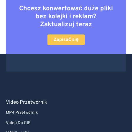
Chcesz konwertować duże pliki
bez kolejki i reklam?
Zaktualizuj teraz
Zapisać się
Video Przetwornik
MP4 Przetwornik
Video Do GIF