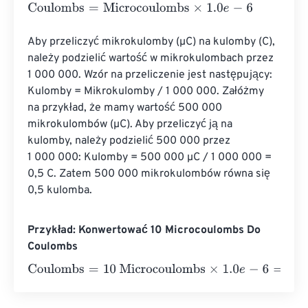
Coulombs
=
Microcoulombs
×
1.0
e
-
6
Aby przeliczyć mikrokulomby (µC) na kulomby (C), 
należy podzielić wartość w mikrokulombach przez 
1 000 000. Wzór na przeliczenie jest następujący: 
Kulomby = Mikrokulomby / 1 000 000. Załóżmy 
na przykład, że mamy wartość 500 000 
mikrokulombów (µC). Aby przeliczyć ją na 
kulomby, należy podzielić 500 000 przez 
1 000 000: Kulomby = 500 000 µC / 1 000 000 = 
0,5 C. Zatem 500 000 mikrokulombów równa się 
0,5 kulomba.
Przykład: Konwertować 10 Microcoulombs Do
Coulombs
Coulombs
=
10 Microcoulombs
×
1.0
e
-
6
=
0.00001
Coulomb