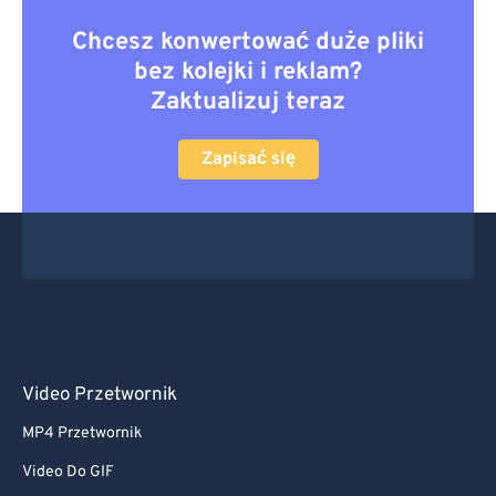
Chcesz konwertować duże pliki
bez kolejki i reklam?
Zaktualizuj teraz
Zapisać się
Video Przetwornik
MP4 Przetwornik
Video Do GIF