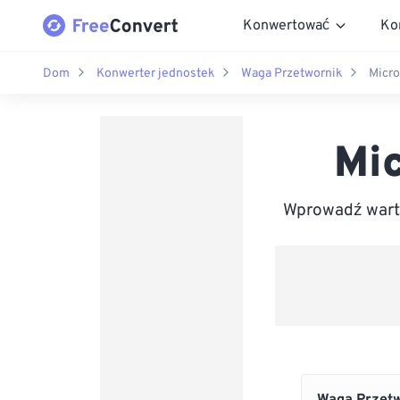
Konwertować
Ko
Dom
Konwerter jednostek
Waga Przetwornik
Micro
Mi
Wprowadź warto