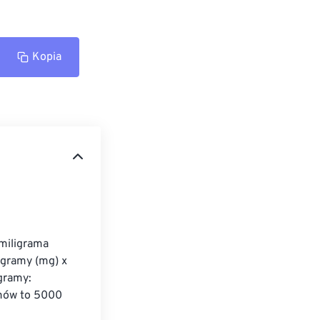
Kopia
miligrama 
igramy (mg) x 
gramy: 
mów to 5000 