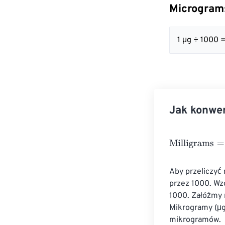
Micrograms
1 μg ÷ 1000 
Jak konwe
Milligrams
=
Mic
Aby przeliczyć
przez 1000. Wzó
1000. Załóżmy 
Mikrogramy (μg
mikrogramów.