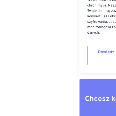
W FreeConvert nie
chronimy je. Nas
Twoje dane są zaw
konwertujesz obr
szyfrowaniu, bez
monitoringowi za
danych.
Dowiedz 
Chcesz k