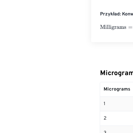
Przykład: Kon
Milligrams
=
10 
Microgram
Micrograms
1
2