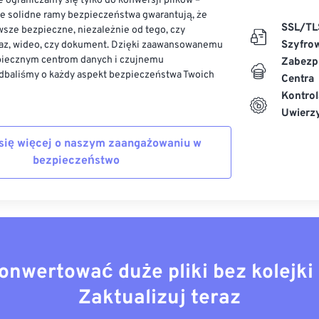
 ograniczamy się tylko do konwersji plików –
ze solidne ramy bezpieczeństwa gwarantują, że
SSL/TL
sze bezpieczne, niezależnie od tego, czy
Szyfro
az, wideo, czy dokument. Dzięki zaawansowanemu
piecznym centrom danych i czujnemu
Zabezp
dbaliśmy o każdy aspekt bezpieczeństwa Twoich
Centra
Kontrol
Uwierzy
się więcej o naszym zaangażowaniu w
bezpieczeństwo
onwertować duże pliki bez kolejki 
Zaktualizuj teraz