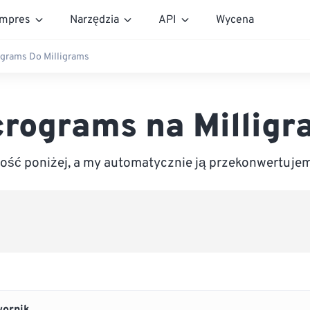
mpres
Narzędzia
API
Wycena
grams Do Milligrams
crograms na Milligr
ść poniżej, a my automatycznie ją przekonwertujem