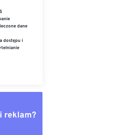
S
wanie
ieczone dane
a dostępu i
telnianie
i reklam?