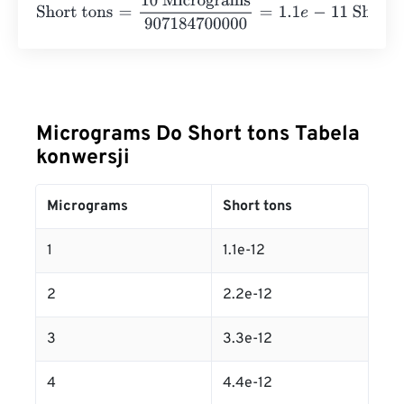
Short tons
=
10 Micrograms
907184700000
=
1.1
e
-
11
Short 
Micrograms Do Short tons Tabela
konwersji
Micrograms
Short tons
1
1.1e-12
2
2.2e-12
3
3.3e-12
4
4.4e-12