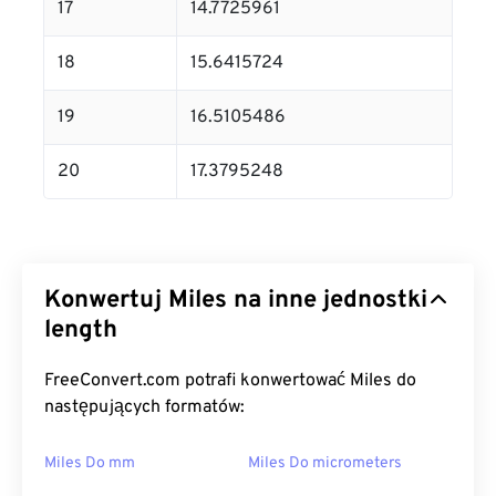
17
14.7725961
18
15.6415724
19
16.5105486
20
17.3795248
Konwertuj Miles na inne jednostki
length
FreeConvert.com potrafi konwertować Miles do
następujących formatów:
Miles Do mm
Miles Do micrometers