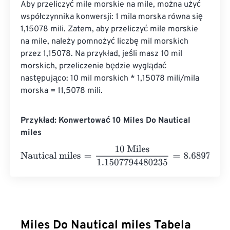
Aby przeliczyć mile morskie na mile, można użyć 
współczynnika konwersji: 1 mila morska równa się 
1,15078 mili. Zatem, aby przeliczyć mile morskie 
na mile, należy pomnożyć liczbę mil morskich 
przez 1,15078. Na przykład, jeśli masz 10 mil 
morskich, przeliczenie będzie wyglądać 
następująco: 10 mil morskich * 1,15078 mili/mila 
morska = 11,5078 mili.
Przykład: Konwertować 10 Miles Do Nautical
miles
Nautical miles
=
10 Miles
1.1507794480235
=
8.6897624
N
Miles Do Nautical miles Tabela