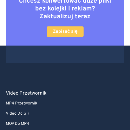
Chcesz konwertować duże pliki
bez kolejki i reklam?
Zaktualizuj teraz
Zapisać się
Video Przetwornik
MP4 Przetwornik
Video Do GIF
MOV Do MP4