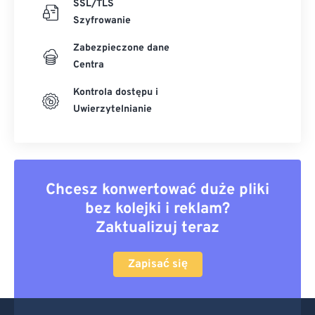
SSL/TLS
Szyfrowanie
Zabezpieczone dane
Centra
Kontrola dostępu i
Uwierzytelnianie
Chcesz konwertować duże pliki
bez kolejki i reklam?
Zaktualizuj teraz
Zapisać się