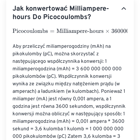
Jak konwertować Milliampere-
hours Do Picocoulombs?
Picocoulombs
=
Milliampere-hours
×
3600000000000
Aby przeliczyć miliamperogodziny (mAh) na 
pikokulomby (pC), można skorzystać z 
następującego współczynnika konwersji: 1 
miliamperogodzina (mAh) = 3 600 000 000 000 
pikokulombów (pC). Współczynnik konwersji 
wynika ze związku między natężeniem prądu (w 
amperach) a ładunkiem (w kulombach). Ponieważ 1 
miliamper (mA) jest równy 0,001 ampera, a 1 
godzina jest równa 3600 sekundom, współczynnik 
konwersji można obliczyć w następujący sposób: 1 
miliamperogodzina (mAh) = 0,001 ampera * 3600 
sekund = 3,6 kulomba 1 kulomb = 1 000 000 000 
000 pikokulombów (pC) Zatem 3,6 kulomba = 3 