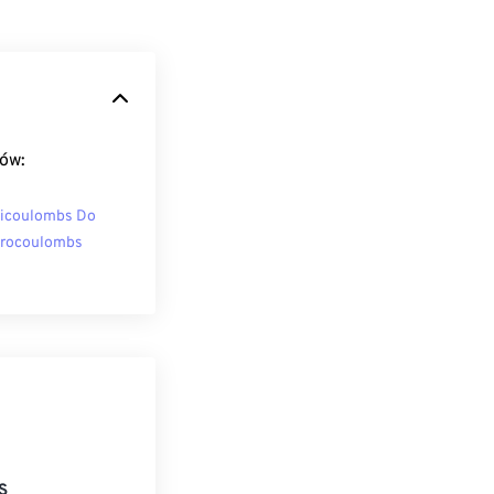
tów:
licoulombs Do
rocoulombs
S