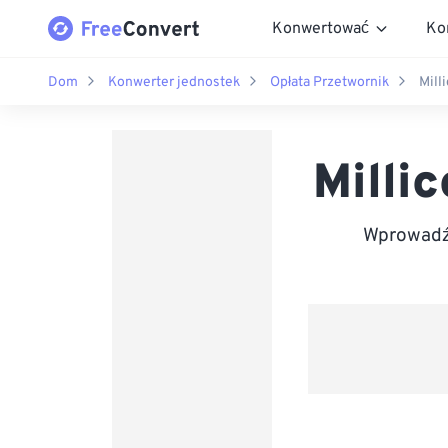
Konwertować
Ko
Dom
Konwerter jednostek
Opłata Przetwornik
Mill
Milli
Wprowadź 