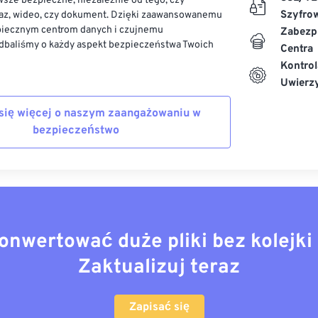
sze bezpieczne, niezależnie od tego, czy
Szyfro
az, wideo, czy dokument. Dzięki zaawansowanemu
piecznym centrom danych i czujnemu
Zabezp
dbaliśmy o każdy aspekt bezpieczeństwa Twoich
Centra
Kontrol
Uwierzy
się więcej o naszym zaangażowaniu w
bezpieczeństwo
onwertować duże pliki bez kolejki 
Zaktualizuj teraz
Zapisać się