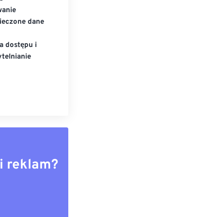
wanie
ieczone dane
a dostępu i
telnianie
i reklam?