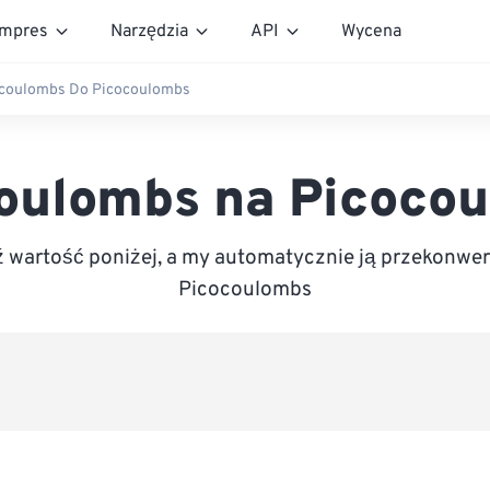
mpres
Narzędzia
API
Wycena
icoulombs Do Picocoulombs
coulombs na Picoco
wartość poniżej, a my automatycznie ją przekonwe
Picocoulombs