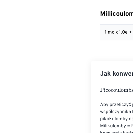
Millicoulo
1 mc x 1.0e 
Jak konwe
Picocoulombs
=
Aby przeliczyć
współczynnika 
pikokulomby na
Milikulomby = 