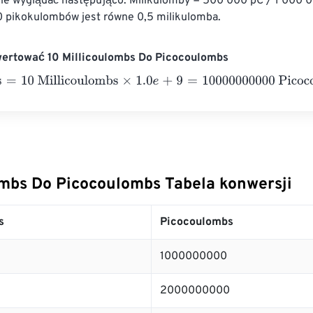
ie wyglądać następująco: Milikulomby = 500 000 pC / 1 000 
pikokulombów jest równe 0,5 milikulomba.
wertować 10 Millicoulombs Do Picocoulombs
10 Millicoulombs
×
1.0
e
+
9
=
10000000000
Picocoulombs
ombs Do Picocoulombs Tabela konwersji
s
Picocoulombs
1000000000
2000000000