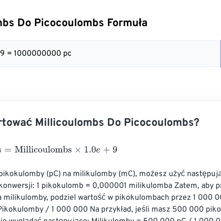
mbs Do Picocoulombs Formuła
+ 9 = 1000000000 pc
rtować Millicoulombs Do Picocoulombs?
Millicoulombs
×
1.0
e
+
9
 pikokulomby (pC) na milikulomby (mC), możesz użyć następuj
konwersji: 1 pikokulomb = 0,000001 milikulomba Zatem, aby pr
 milikulomby, podziel wartość w pikokulombach przez 1 000 0
Pikokulomby / 1 000 000 Na przykład, jeśli masz 500 000 pik