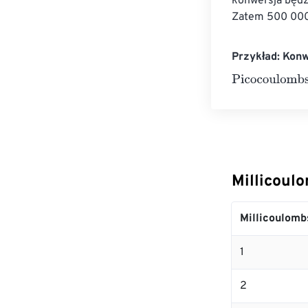
konwersja będz
Zatem 500 000 
Przykład: Kon
Picocoulombs
=
Millicoul
Millicoulomb
1
2