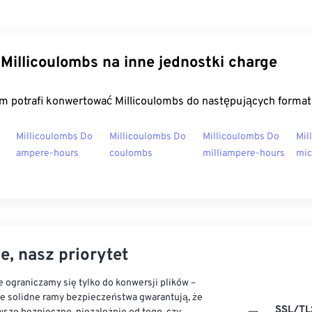
Millicoulombs na inne jednostki charge
m potrafi konwertować Millicoulombs do następujących forma
Millicoulombs Do
Millicoulombs Do
Millicoulombs Do
Mil
ampere-hours
coulombs
milliampere-hours
mic
e, nasz priorytet
 ograniczamy się tylko do konwersji plików –
ze solidne ramy bezpieczeństwa gwarantują, że
SSL/TL