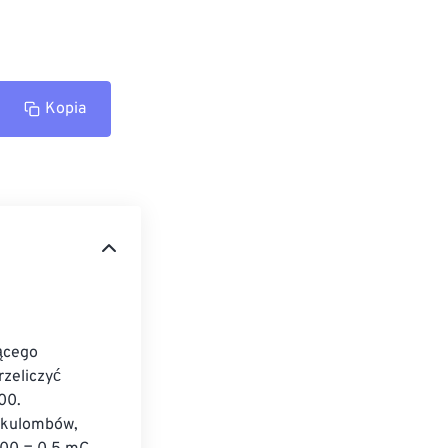
Kopia
ącego 
zeliczyć 
00. 
okulombów, 