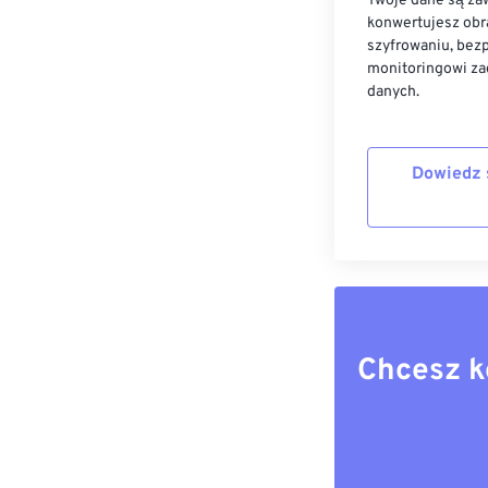
Twoje dane są zaw
konwertujesz obr
szyfrowaniu, bez
monitoringowi za
danych.
Dowiedz 
Chcesz k