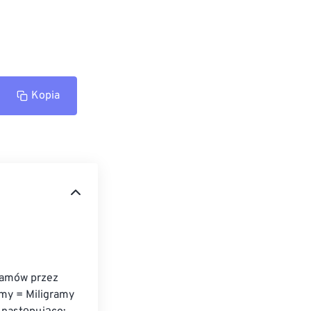
Kopia
gramów przez 
amy = Miligramy 