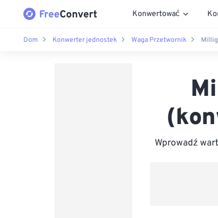
Konwertować
Ko
Dom
Konwerter jednostek
Waga Przetwornik
Milli
Mi
(kon
Wprowadź warto