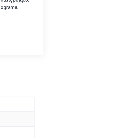
 następująco: 
lograma.