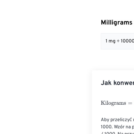
Milligrams
1 mg ÷ 1000
Jak konwer
Kilograms
=
Mil
Aby przeliczyć 
1000. Wzór na p