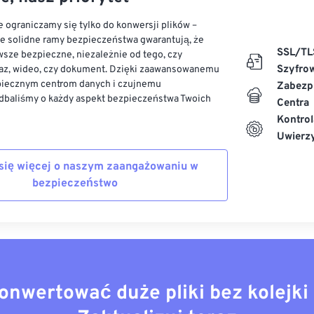
 ograniczamy się tylko do konwersji plików –
ze solidne ramy bezpieczeństwa gwarantują, że
SSL/TL
sze bezpieczne, niezależnie od tego, czy
Szyfro
az, wideo, czy dokument. Dzięki zaawansowanemu
piecznym centrom danych i czujnemu
Zabezp
dbaliśmy o każdy aspekt bezpieczeństwa Twoich
Centra
Kontrol
Uwierzy
się więcej o naszym zaangażowaniu w
bezpieczeństwo
onwertować duże pliki bez kolejki 