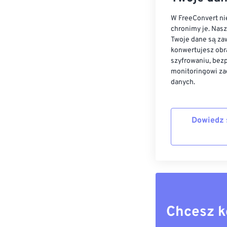
W FreeConvert nie
chronimy je. Nas
Twoje dane są zaw
konwertujesz obr
szyfrowaniu, bez
monitoringowi za
danych.
Dowiedz 
Chcesz k