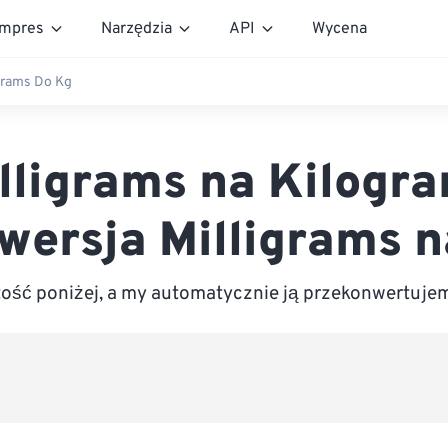
mpres
Narzędzia
API
Wycena
grams Do Kg
lligrams na Kilogr
wersja Milligrams n
ść poniżej, a my automatycznie ją przekonwertuje