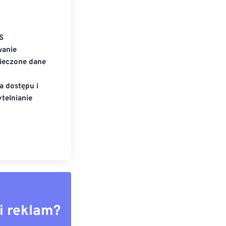
S
wanie
ieczone dane
a dostępu i
telnianie
i reklam?