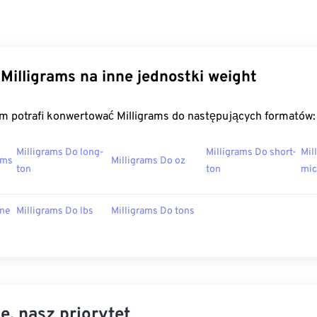
Milligrams na inne jednostki weight
m potrafi konwertować Milligrams do następujących formatów:
Milligrams Do long-
Milligrams Do short-
Mil
ams
Milligrams Do oz
ton
ton
mic
one
Milligrams Do lbs
Milligrams Do tons
e, nasz priorytet