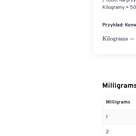
/ 1000. Na przy
Kilogramy = 50
Przykład: Kon
Kilograms
=
10 
Milligram
Milligrams
1
2