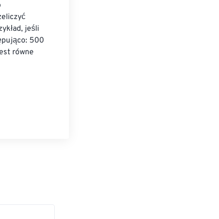
 
eliczyć 
kład, jeśli 
ępująco: 500 
est równe 