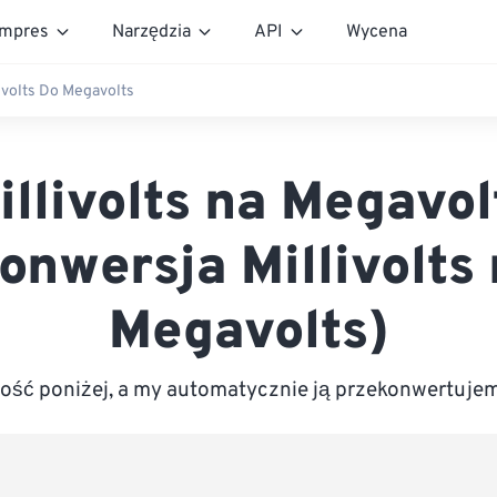
mpres
Narzędzia
API
Wycena
ivolts Do Megavolts
illivolts na Megavol
onwersja Millivolts
Megavolts)
ść poniżej, a my automatycznie ją przekonwertuje