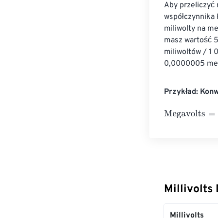
Aby przeliczyć
współczynnika 
miliwolty na me
masz wartość 5
miliwoltów / 1
0,0000005 meg
Przykład: Konw
Megavolts
=
10 M
Millivolts
Millivolts