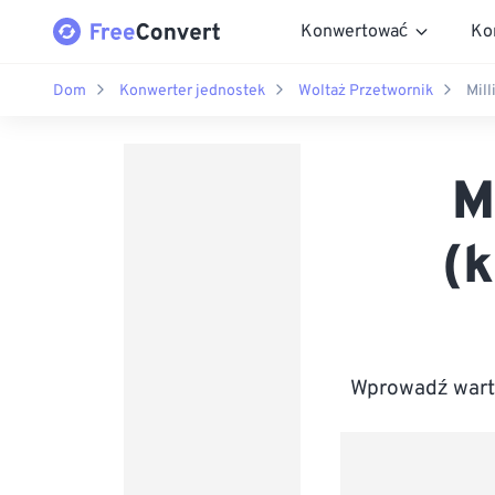
Konwertować
Ko
Dom
Konwerter jednostek
Woltaż Przetwornik
Mill
M
(k
Wprowadź warto