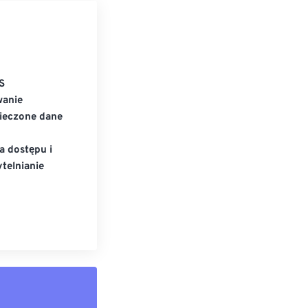
S
wanie
ieczone dane
a dostępu i
telnianie