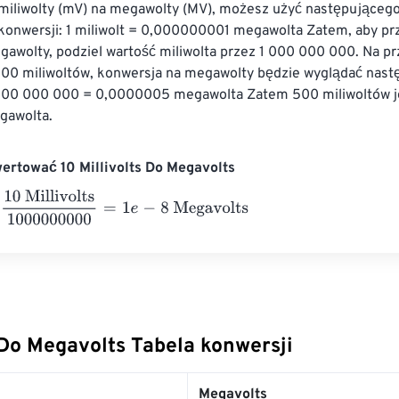
 miliwolty (mV) na megawolty (MV), możesz użyć następującego
konwersji: 1 miliwolt = 0,000000001 megawolta Zatem, aby prz
gawolty, podziel wartość miliwolta przez 1 000 000 000. Na przy
00 miliwoltów, konwersja na megawolty będzie wyglądać nast
 000 000 000 = 0,0000005 megawolta Zatem 500 miliwoltów j
awolta.
ertować 10 Millivolts Do Megavolts
illivolts
1000000000
=
1
e
-
8
Megavolts
 Do Megavolts Tabela konwersji
Megavolts