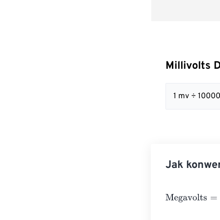
Millivolts
1 mv ÷ 10000
Jak konwer
Megavolts
=
Mill