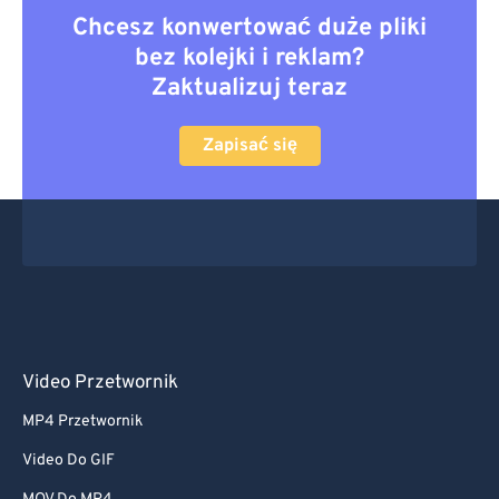
Chcesz konwertować duże pliki
bez kolejki i reklam?
Zaktualizuj teraz
Zapisać się
Video Przetwornik
MP4 Przetwornik
Video Do GIF