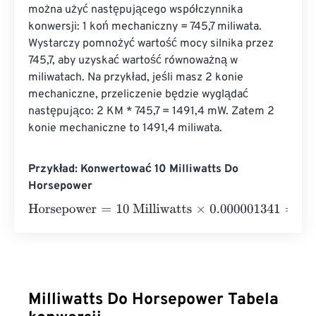
można użyć następującego współczynnika 
konwersji: 1 koń mechaniczny = 745,7 miliwata. 
Wystarczy pomnożyć wartość mocy silnika przez 
745,7, aby uzyskać wartość równoważną w 
miliwatach. Na przykład, jeśli masz 2 konie 
mechaniczne, przeliczenie będzie wyglądać 
następująco: 2 KM * 745,7 = 1491,4 mW. Zatem 2 
konie mechaniczne to 1491,4 miliwata.
Przykład: Konwertować 10 Milliwatts Do
Horsepower
Horsepower
=
10 Milliwatts
×
0.000001341
=
0.0000134
Ho
Milliwatts Do Horsepower Tabela