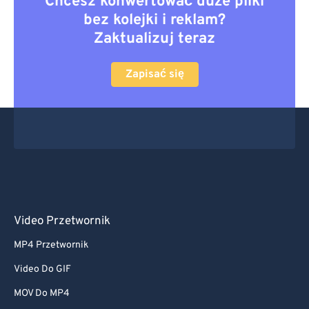
Chcesz konwertować duże pliki
bez kolejki i reklam?
Zaktualizuj teraz
Zapisać się
Video Przetwornik
MP4 Przetwornik
Video Do GIF
MOV Do MP4