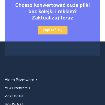
Chcesz konwertować duże pliki
bez kolejki i reklam?
Zaktualizuj teraz
Zapisać się
Video Przetwornik
MP4 Przetwornik
Video Do GIF
MOV Do MP4