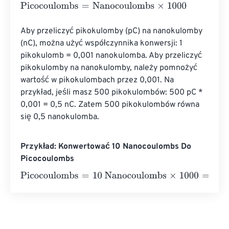
Picocoulombs
=
Nanocoulombs
×
1000
Aby przeliczyć pikokulomby (pC) na nanokulomby 
(nC), można użyć współczynnika konwersji: 1 
pikokulomb = 0,001 nanokulomba. Aby przeliczyć 
pikokulomby na nanokulomby, należy pomnożyć 
wartość w pikokulombach przez 0,001. Na 
przykład, jeśli masz 500 pikokulombów: 500 pC * 
0,001 = 0,5 nC. Zatem 500 pikokulombów równa 
się 0,5 nanokulomba.
Przykład: Konwertować 10 Nanocoulombs Do
Picocoulombs
Picocoulombs
=
10 Nanocoulombs
×
1000
=
10000
Picocou