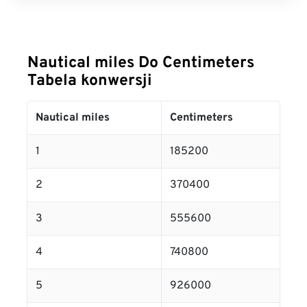
Nautical miles Do Centimeters
Tabela konwersji
Nautical miles
Centimeters
1
185200
2
370400
3
555600
4
740800
5
926000