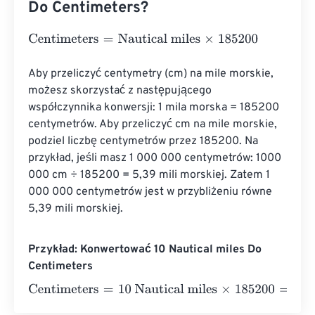
Do Centimeters?
Centimeters
=
Nautical miles
×
185200
Aby przeliczyć centymetry (cm) na mile morskie, 
możesz skorzystać z następującego 
współczynnika konwersji: 1 mila morska = 185200 
centymetrów. Aby przeliczyć cm na mile morskie, 
podziel liczbę centymetrów przez 185200. Na 
przykład, jeśli masz 1 000 000 centymetrów: 1000 
000 cm ÷ 185200 = 5,39 mili morskiej. Zatem 1 
000 000 centymetrów jest w przybliżeniu równe 
5,39 mili morskiej.
Przykład: Konwertować 10 Nautical miles Do
Centimeters
Centimeters
=
10 Nautical miles
×
185200
=
1852000
Centi