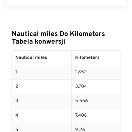
Nautical miles Do Kilometers
Tabela konwersji
Nautical miles
Kilometers
1
1.852
2
3.704
3
5.556
4
7.408
5
9.26