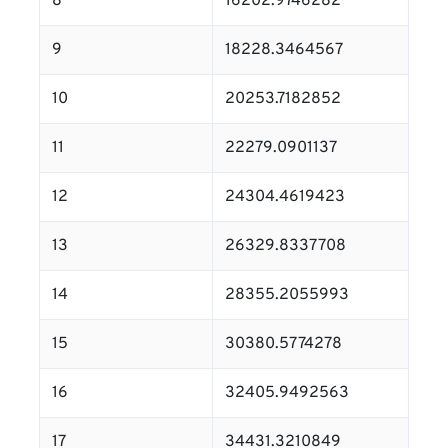
8
16202.9746282
9
18228.3464567
10
20253.7182852
11
22279.0901137
12
24304.4619423
13
26329.8337708
14
28355.2055993
15
30380.5774278
16
32405.9492563
17
34431.3210849