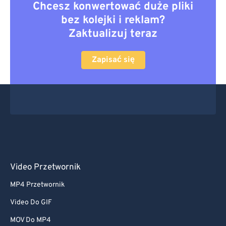
Chcesz konwertować duże pliki
bez kolejki i reklam?
Zaktualizuj teraz
Zapisać się
Video Przetwornik
MP4 Przetwornik
Video Do GIF
MOV Do MP4