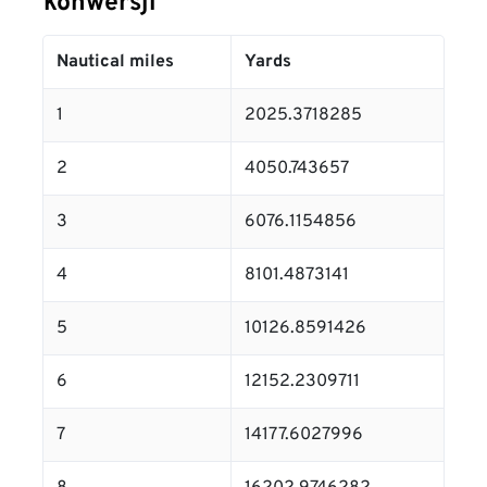
konwersji
Nautical miles
Yards
1
2025.3718285
2
4050.743657
3
6076.1154856
4
8101.4873141
5
10126.8591426
6
12152.2309711
7
14177.6027996