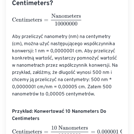
Centimeters?
Centimeters
=
Nanometers
10000000
Aby przeliczyć nanometry (nm) na centymetry 
(cm), można użyć następującego współczynnika 
konwersji: 1 nm = 0,0000001 cm. Aby przeliczyć 
konkretną wartość, wystarczy pomnożyć wartość 
w nanometrach przez współczynnik konwersji. Na 
przykład, załóżmy, że długość wynosi 500 nm i 
chcemy ją przeliczyć na centymetry: 500 nm * 
0,0000001 cm/nm = 0,00005 cm. Zatem 500 
nanometrów to 0,00005 centymetrów.
Przykład: Konwertować 10 Nanometers Do
Centimeters
Centimeters
=
10 Nanometers
10000000
=
0.000001
Cent