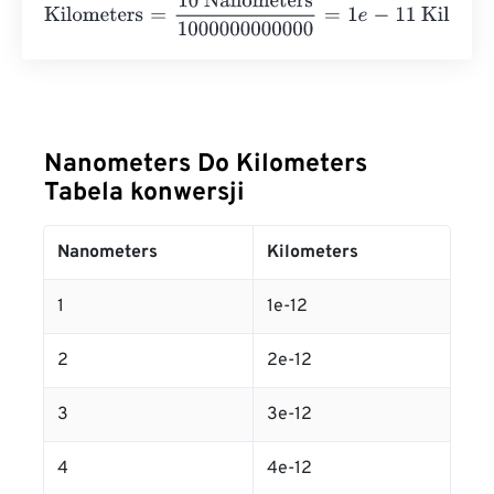
Kilometers
=
10 Nanometers
1000000000000
=
1
e
-
11
Kilo
Nanometers Do Kilometers
Tabela konwersji
Nanometers
Kilometers
1
1e-12
2
2e-12
3
3e-12
4
4e-12