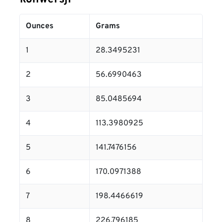
Ounces
Grams
1
28.3495231
2
56.6990463
3
85.0485694
4
113.3980925
5
141.7476156
6
170.0971388
7
198.4466619
8
226.796185