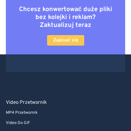
Chcesz konwertować duże pliki
bez kolejki i reklam?
Zaktualizuj teraz
Zapisać się
Video Przetwornik
MP4 Przetwornik
Video Do GIF