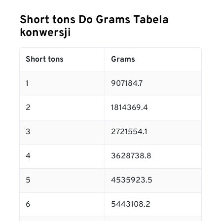
Short tons Do Grams Tabela
konwersji
Short tons
Grams
1
907184.7
2
1814369.4
3
2721554.1
4
3628738.8
5
4535923.5
6
5443108.2