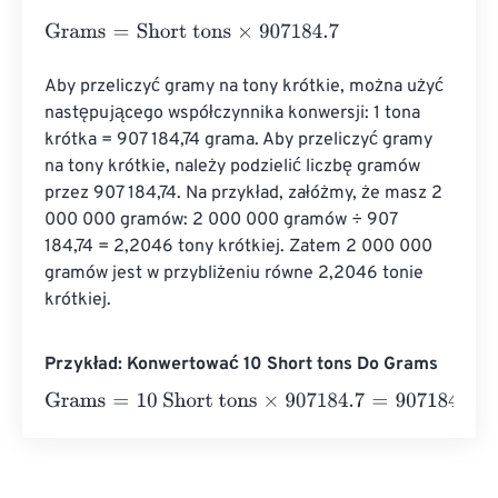
Grams
=
Short tons
×
907184.7
Aby przeliczyć gramy na tony krótkie, można użyć 
następującego współczynnika konwersji: 1 tona 
krótka = 907 184,74 grama. Aby przeliczyć gramy 
na tony krótkie, należy podzielić liczbę gramów 
przez 907 184,74. Na przykład, załóżmy, że masz 2 
000 000 gramów: 2 000 000 gramów ÷ 907 
184,74 = 2,2046 tony krótkiej. Zatem 2 000 000 
gramów jest w przybliżeniu równe 2,2046 tonie 
krótkiej.
Przykład: Konwertować 10 Short tons Do Grams
Grams
=
10 Short tons
×
907184.7
=
9071847
Grams