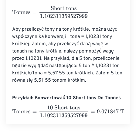
Tonnes
=
Short tons
1.102311359527999
Aby przeliczyć tony na tony krótkie, można użyć 
współczynnika konwersji 1 tona = 1,10231 tony 
krótkiej. Zatem, aby przeliczyć daną wagę w 
tonach na tony krótkie, należy pomnożyć wagę 
przez 1,10231. Na przykład, dla 5 ton, przeliczenie 
będzie wyglądać następująco: 5 ton * 1,10231 ton 
krótkich/tona = 5,51155 ton krótkich. Zatem 5 ton 
równa się 5,51155 tonom krótkim.
Przykład: Konwertować 10 Short tons Do Tonnes
Tonnes
=
10 Short tons
1.102311359527999
=
9.071847
To