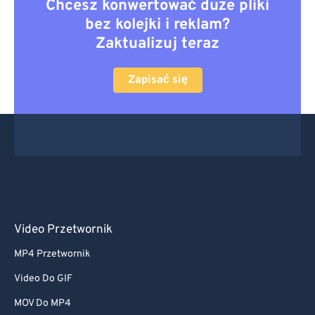
Chcesz konwertować duże pliki
bez kolejki i reklam?
Zaktualizuj teraz
Zapisać się
Video Przetwornik
MP4 Przetwornik
Video Do GIF
MOV Do MP4