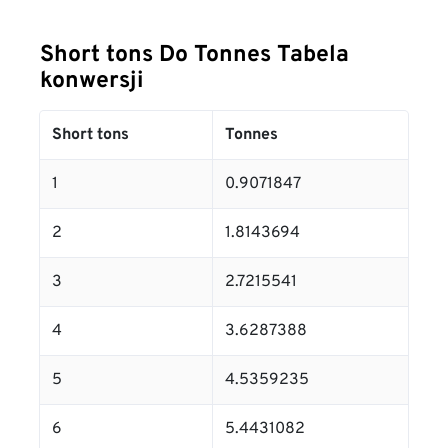
Short tons Do Tonnes Tabela
konwersji
Short tons
Tonnes
1
0.9071847
2
1.8143694
3
2.7215541
4
3.6287388
5
4.5359235
6
5.4431082