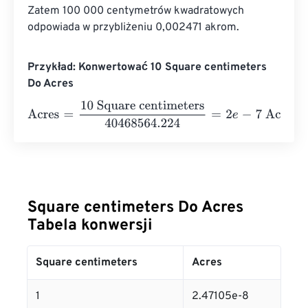
Zatem 100 000 centymetrów kwadratowych 
odpowiada w przybliżeniu 0,002471 akrom.
Przykład: Konwertować 10 Square centimeters
Do Acres
Acres
=
10 Square centimeters
40468564.224
=
2
e
-
7
Acr
Square centimeters Do Acres
Tabela konwersji
Square centimeters
Acres
1
2.47105e-8