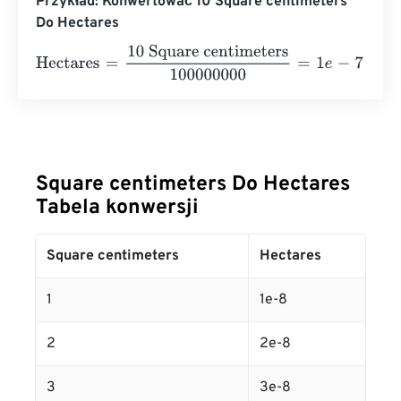
Przykład: Konwertować 10 Square centimeters
Do Hectares
Hectares
=
10 Square centimeters
100000000
=
1
e
-
7
Hecta
Square centimeters Do Hectares
Tabela konwersji
Square centimeters
Hectares
1
1e-8
2
2e-8
3
3e-8