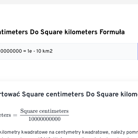
timeters Do Square kilometers Formuła
00000000 = 1e - 10 km2
tować Square centimeters Do Square kilom
ers
=
Square centimeters
10000000000
 kilometry kwadratowe na centymetry kwadratowe, należy pomn