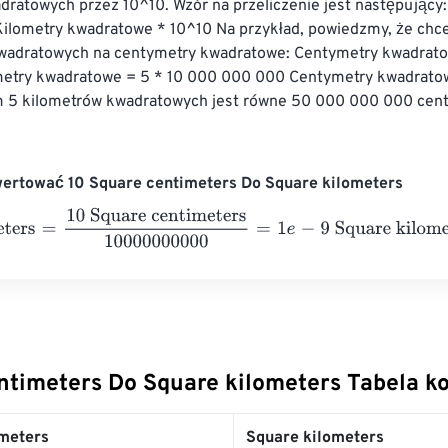
dratowych przez 10^10. Wzór na przeliczenie jest następujący
ilometry kwadratowe * 10^10 Na przykład, powiedzmy, że chce
wadratowych na centymetry kwadratowe: Centymetry kwadrat
etry kwadratowe = 5 * 10 000 000 000 Centymetry kwadrato
 5 kilometrów kwadratowych jest równe 50 000 000 000 cen
wertować 10 Square centimeters Do Square kilometers
ers
=
10 Square centimeters
10000000000
=
1
e
-
9
Square kilome
ntimeters Do Square kilometers Tabela k
meters
Square kilometers