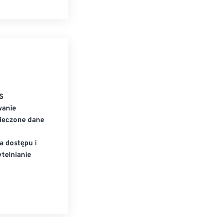
S
wanie
ieczone dane
a dostępu i
telnianie