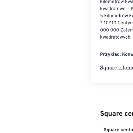
kilometrów kwa
kwadratowe = K
5 kilometrów k
* 10^10 Centym
000 000 Zatem
kwadratowych.
Przykład: Kon
Square kilomet
Square ce
Square centi