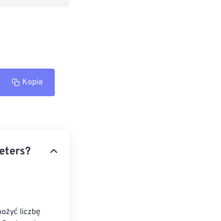
Kopia
eters?
ożyć liczbę 