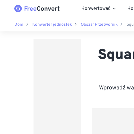
Konwertować
Ko
Dom
Konwerter jednostek
Obszar Przetwornik
Squ
Squa
Wprowadź war