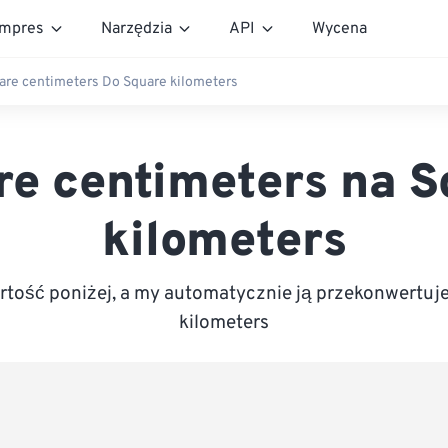
mpres
Narzędzia
API
Wycena
are centimeters Do Square kilometers
re centimeters na S
kilometers
tość poniżej, a my automatycznie ją przekonwertuj
kilometers