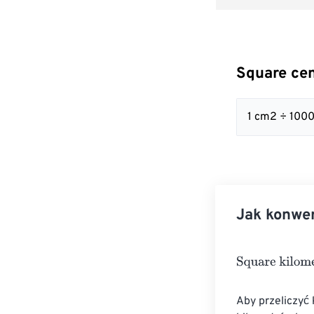
Square cen
1 cm2 ÷ 100
Jak konwer
Square kilomet
Aby przeliczyć