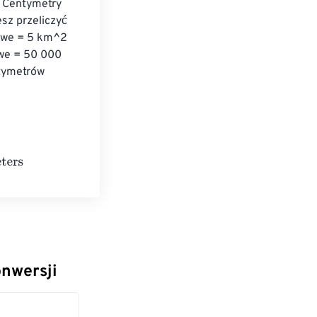
: Centymetry 
sz przeliczyć 
owe = 5 km^2 
we = 50 000 
tymetrów 
ters
onwersji