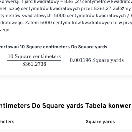
konwersji: 1 jard kwadratowy = 8361,27 centymetrów kwadrato
ziel liczbę centymetrów kwadratowych przez 8361,27. Załóżmy 
tymetrów kwadratowych: 5000 centymetrów kwadratowych / 8
adratowego. Zatem 5000 centymetrów kwadratowych to w przyb
wego.
wertować 10 Square centimeters Do Square yards
10 Square centimeters
8361.2736
=
0.001196
Square yards
ntimeters Do Square yards Tabela konwer
meters
Square yards