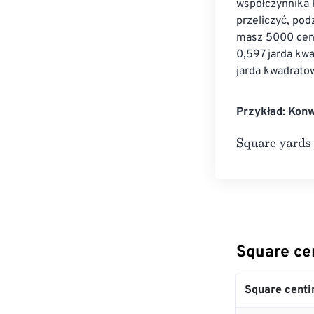
współczynnika 
przeliczyć, pod
masz 5000 cen
0,597 jarda kw
jarda kwadrato
Przykład: Kon
Square yards
=
Square ce
Square centi