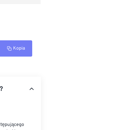
Kopia
?
stępującego 