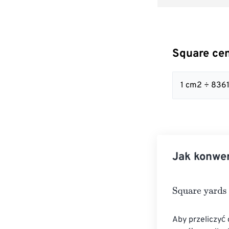
Square cen
1 cm2 ÷ 836
Jak konwe
Square yards
=
Aby przeliczyć