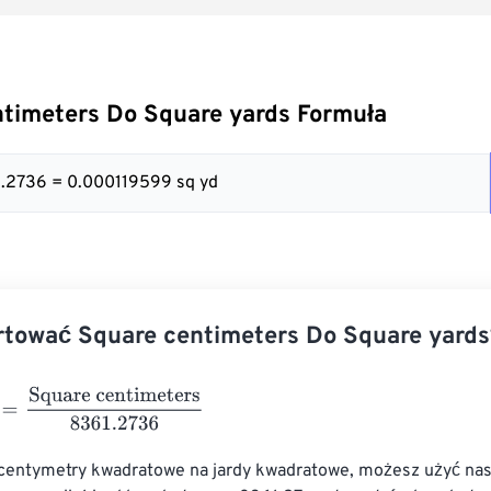
timeters Do Square yards Formuła
1.2736 = 0.000119599 sq yd
rtować Square centimeters Do Square yards
Square centimeters
8361.2736
 centymetry kwadratowe na jardy kwadratowe, możesz użyć na