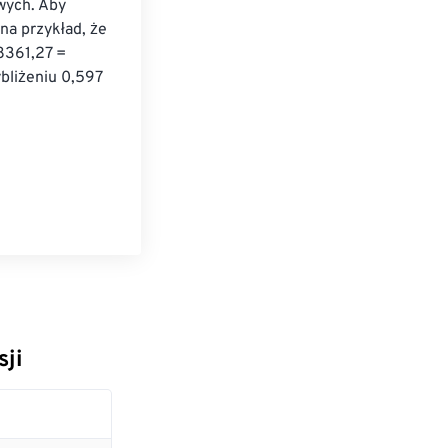
wych. Aby 
na przykład, że 
361,27 = 
liżeniu 0,597 
sji