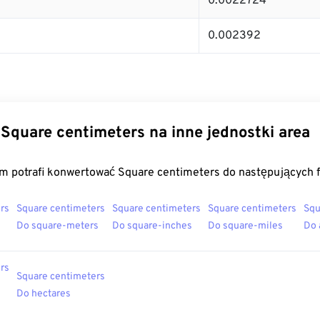
0.0022724
0.002392
Square centimeters na inne jednostki area
m potrafi konwertować Square centimeters do następujących 
rs
Square centimeters
Square centimeters
Square centimeters
Squ
Do square-meters
Do square-inches
Do square-miles
Do 
rs
Square centimeters
Do hectares