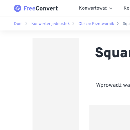
Konwertować
Ko
Dom
Konwerter jednostek
Obszar Przetwornik
Squ
Squa
Wprowadź war