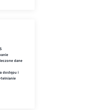
S
wanie
ieczone dane
a dostępu i
telnianie