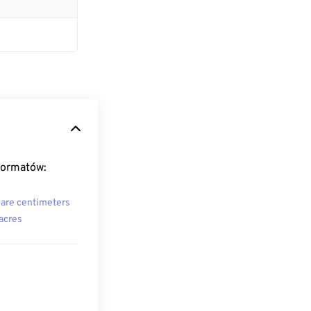
formatów:
are centimeters
acres