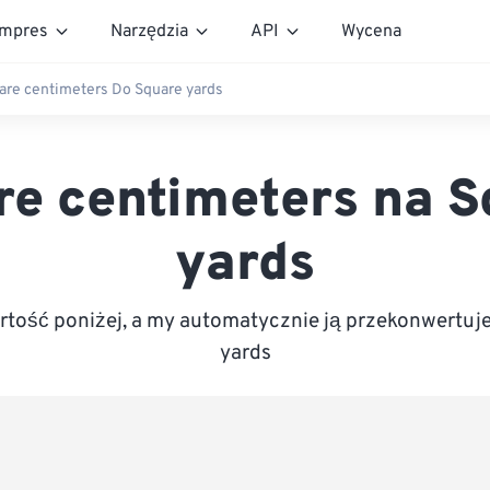
mpres
Narzędzia
API
Wycena
are centimeters Do Square yards
re centimeters na S
yards
tość poniżej, a my automatycznie ją przekonwertuj
yards