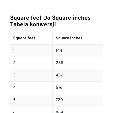
Square feet Do Square inches
Tabela konwersji
Square feet
Square inches
1
144
2
288
3
432
4
576
5
720
6
864