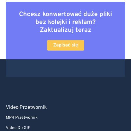
Chcesz konwertować duże pliki
bez kolejki i reklam?
Zaktualizuj teraz
Zapisać się
Video Przetwornik
MP4 Przetwornik
Video Do GIF