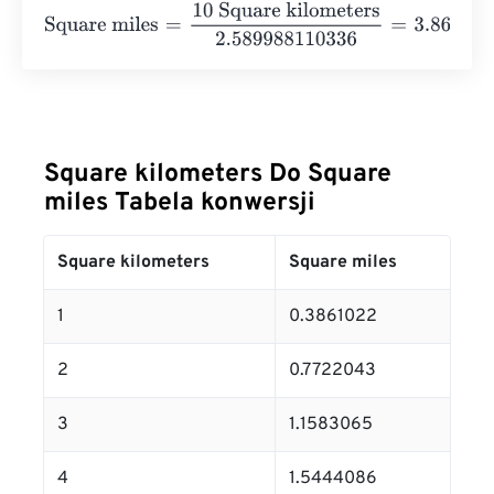
Square miles
=
10 Square kilometers
2.589988110336
=
3
Square kilometers Do Square
miles Tabela konwersji
Square kilometers
Square miles
1
0.3861022
2
0.7722043
3
1.1583065
4
1.5444086