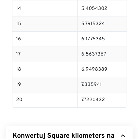
14
5.4054302
15
5.7915324
16
6.1776345
17
6.5637367
18
6.9498389
19
7.335941
20
7.7220432
Konwertuj Square kilometers na