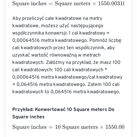
Square inches
=
Square meters
×
1550.0031000062
Aby przeliczyć cale kwadratowe na metry 
kwadratowe, możesz użyć następującego 
współczynnika konwersji: 1 cal kwadratowy = 
0,00064516 metra kwadratowego. Pomnóż liczbę 
cali kwadratowych przez ten współczynnik, aby 
uzyskać wartość równoważną w metrach 
kwadratowych. Załóżmy na przykład, że masz 100 
cali kwadratowych: 100 cali kwadratowych * 
0,00064516 metra kwadratowego/cal kwadratowy 
= 0,064516 metra kwadratowego. Zatem 100 cali 
kwadratowych to 0,064516 metra kwadratowego.
Przykład: Konwertować 10 Square meters Do
Square inches
Square inches
=
10 Square meters
×
1550.0031000062
=
1