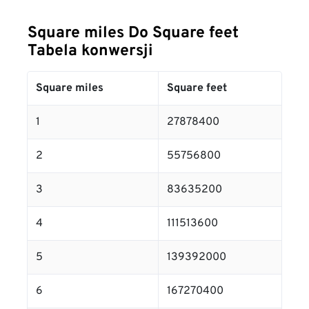
Square miles Do Square feet
Tabela konwersji
Square miles
Square feet
1
27878400
2
55756800
3
83635200
4
111513600
5
139392000
6
167270400