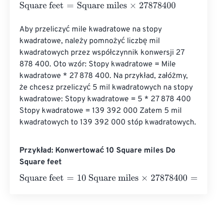
Square feet
=
Square miles
×
27878400
Aby przeliczyć mile kwadratowe na stopy 
kwadratowe, należy pomnożyć liczbę mil 
kwadratowych przez współczynnik konwersji 27 
878 ​​400. Oto wzór: Stopy kwadratowe = Mile 
kwadratowe * 27 878 ​​400. Na przykład, załóżmy, 
że chcesz przeliczyć 5 mil kwadratowych na stopy 
kwadratowe: Stopy kwadratowe = 5 * 27 878 ​​400 
Stopy kwadratowe = 139 392 000 Zatem 5 mil 
kwadratowych to 139 392 000 stóp kwadratowych.
Przykład: Konwertować 10 Square miles Do
Square feet
Square feet
=
10 Square miles
×
27878400
=
278784000
S